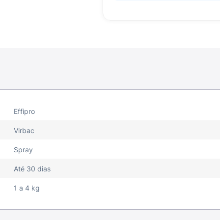
Effipro
Virbac
Spray
Até 30 dias
1 a 4 kg