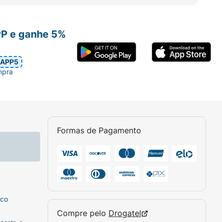
PP e ganhe 5%
APP5
mpra
Formas de Pagamento
sco
Compre pelo
Drogatel