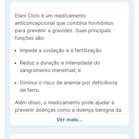
Elani Ciclo é um medicamento
anticoncepcional que combina hormônios
para prevenir a gravidez. Suas principais
funções são:
Impede a ovulação e a fertilização
Reduz a duração e intensidade do
sangramento menstrual; e
Diminui o risco de anemia por deficiência
de ferro.
Além disso, o medicamento pode ajudar a
prevenir doenças como a doença benigna da
mama, cistos ovarianos, infecções pélvicas e
Ver mais...
câncer do endométrio e dos ovários. A seguir
separamos as principais informações e