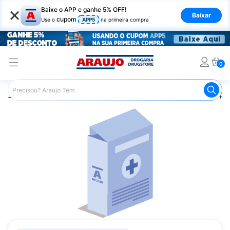
×
Baixe o APP e ganhe 5% OFF!
Baixar
cupom
Use o
APP5
na primeira compra
0
Araujo
Medicamentos
Saúde da Mulher
Anticoncepci