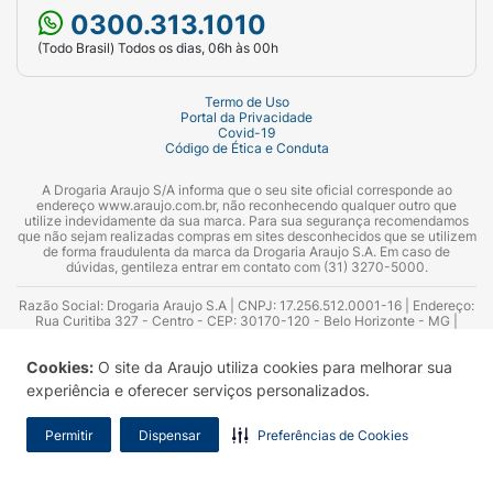
proteção contraceptiva não será reduzida.
0300.313.1010
Tome o comprimido esquecido assim que
(Todo Brasil) Todos os dias, 06h às 00h
lembrar e continue tomando os próximos
comprimidos no horário normal.
Termo de Uso
Portal da Privacidade
Atraso maior que 12 horas:
caso o atraso
Covid-19
Código de Ética e Conduta
ultrapasse 12 horas, a proteção
contraceptiva pode ser reduzida,
A Drogaria Araujo S/A informa que o seu site oficial corresponde ao
especialmente se o esquecimento ocorrer
endereço www.araujo.com.br, não reconhecendo qualquer outro que
utilize indevidamente da sua marca. Para sua segurança recomendamos
no início ou no final da cartela.
que não sejam realizadas compras em sites desconhecidos que se utilizem
de forma fraudulenta da marca da Drogaria Araujo S.A. Em caso de
dúvidas, gentileza entrar em contato com (31) 3270-5000.
Saiba como proceder de acordo com a
semana de uso:
Razão Social: Drogaria Araujo S.A | CNPJ: 17.256.512.0001-16 | Endereço:
Rua Curitiba 327 - Centro - CEP: 30170-120 - Belo Horizonte - MG |
Telefones: 0300.313.1010 e (31) 3270-5000 Horário de funcionamento -
Primeira semana de Uso
06:00h às 00:00h | Consultores técnicos responsáveis: Hairton Ayres
Cookies:
O site da Araujo utiliza cookies para melhorar sua
Azevedo Guimarães – CRF 10.965 | Yasmin Silva Alvarenga – CRF 52.584 -
Tome o comprimido esquecido assim que
Consultor substituto: Thiago Aguiar Pinheiro - CRF Nº 13.748. Alvará
experiência e oferecer serviços personalizados.
Sanitário: 2025020713 | Autorização de Funcionamento da Empresa (AFE):
lembrar, mesmo que isso signifique tomar
7.16355-1
dois comprimidos de uma vez.
Permitir
Dispensar
Preferências de Cookies
Continue tomando os comprimidos