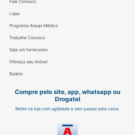
incluem:
Fale Conosco
Instabilidade emocional;
Lojas
Dor nas mamas; e
Programa Araujo Médico
Sangramento vaginal.
Trabalhe Conosco
Reações adversas raras incluem trombose,
Seja um fornecedor
sangramento cerebral ou embolia pulmonar.
Ofereça seu imóvel
Consulte seu médico imediatamente se você
apresentar sintomas inesperados ou graves.
Bulário
Quando não devo usar o Elani Ciclo?
Compre pelo site, app, whatsapp ou
Não use o Elani Ciclo nas seguintes situações:
Drogatel
Se você estiver grávida ou planeja
Retire na loja com agilidade e sem passar pelo caixa.
engravidar.
Se você tiver histórico de doenças
cardíacas.