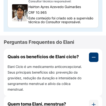
dúvidas comuns para te ajudar a fazer o uso
Consultor técnico responsável:
correto de Elani Ciclo. Confira:
Hairton Ayres Azevedo Guimarães
CRF 10.965
O que é e para que serve Elani ciclo?
Este conteúdo foi criado sob a supervisão
técnica do Consultor responsável.
Elani Ciclo é um medicamento utilizado para
prevenir a gravidez em mulheres. É uma pílula
anticoncepcional que combina hormônios
para impedir a ovulação e prevenir a
Perguntas Frequentes do Elani
fertilização. Foi desenvolvido para ser usado
por mulheres que desejam evitar a gravidez
Quais os benefícios de Elani ciclo?
ou controlar o ciclo menstrual.
Elani Ciclo é um medicamento anticoncepcional.
Como esse medicamento funciona?
Seus principais benefícios são: prevenção da
Elani Ciclo combina dois hormônios, o
gravidez, redução da duração e intensidade do
etinilestradiol
e o
levonorgestrel
. Juntos
sangramento menstrual e alívio da cólica
impedem que um óvulo seja liberado do
menstrual.
ovário e que um espermatozoide possa
fertilizá-lo. Além disso, o medicamento
Quem toma Elani, menstrua?
também ajuda a prevenir a implantação do