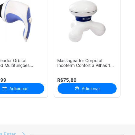
ador Orbital
Massageador Corporal
d Multifunções
Incoterm Confort a Pilhas 1
l
Unidade
,99
R$75,89
Adicionar
Adicionar
m Estar