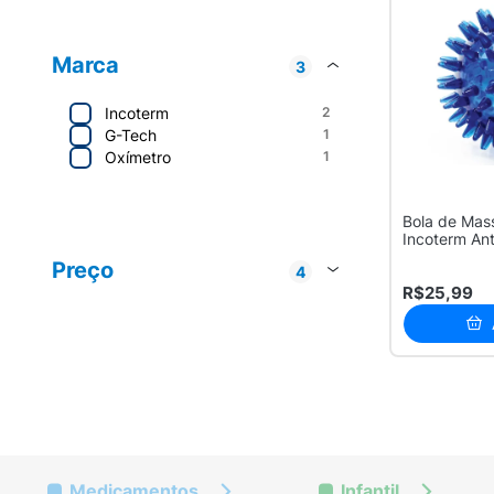
Marca
3
Incoterm
2
G-Tech
1
Oxímetro
1
Bola de Mas
Incoterm
2
Incoterm Ant
DellaMed
1
Preço
4
G-Tech
1
R$25,99
Até R$ 20
1
R$ 20 - R$ 50
1
R$ 50 - R$ 100
1
R$ 100 - R$ 200
1
Medicamentos
Infantil