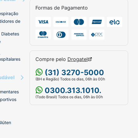
Formas de Pagamento
espiração
didores de
 Diabetes
e
e
Compre pelo
Drogatel
spitalares
(31) 3270-5000
udável
(BH e Região) Todos os dias, 06h às 00h
0300.313.1010.
imentares
(Todo Brasil) Todos os dias, 06h às 00h
portivos
Glúten