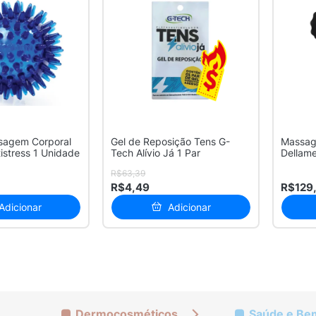
sagem Corporal
Gel de Reposição Tens G-
Massage
istress 1 Unidade
Tech Alívio Já 1 Par
Dellame
Corpora
R$63,39
R$4,49
R$129
Adicionar
Adicionar
Dermocosméticos
Saúde e Be