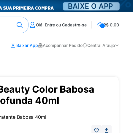
Olá, Entre ou Cadastre-se
R$ 0,00
0
Baixar App
Acompanhar Pedido
Central Araujo
r Beauty Color Babosa
rofunda 40ml
dratante Babosa 40ml