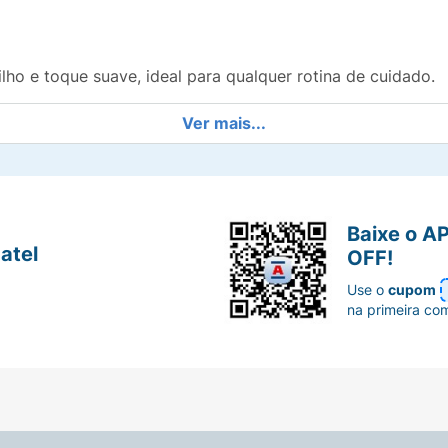
lho e toque suave, ideal para qualquer rotina de cuidado.
Ver mais...
eito para levar a qualquer lugar e cuidar dos seus cabelo
e descubra a hidratação que faz a diferença!
Baixe o A
atel
OFF!
Use o
cupom
na primeira co