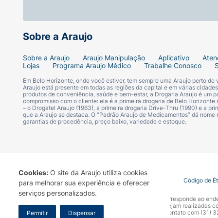
Sobre a Araujo
Sobre a Araujo
Araujo Manipulação
Aplicativo
Aten
Lojas
Programa Araujo Médico
Trabalhe Conosco
Em Belo Horizonte, onde você estiver, tem sempre uma Araujo perto de
Araujo está presente em todas as regiões da capital e em várias cidade
produtos de conveniência, saúde e bem-estar, a Drogaria Araujo é um pa
compromisso com o cliente: ela é a primeira drogaria de Belo Horizonte a
– o Drogatel Araujo (1963), a primeira drogaria Drive-Thru (1990) e a 
que a Araujo se destaca. O “Padrão Araujo de Medicamentos” dá nome
garantias de procedência, preço baixo, variedade e estoque.
Cookies:
O site da Araujo utiliza cookies
Termo de Uso
Portal da Privacidade
Covid-19
Código de É
para melhorar sua experiência e oferecer
serviços personalizados.
A Drogaria Araujo S/A informa que o seu site oficial corresponde ao e
marca. Para sua segurança recomendamos que não sejam realizadas com
Araujo S.A. Em caso de dúvidas, gentileza entrar em contato com (31)
Permitir
Dispensar