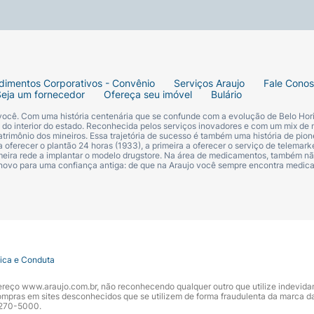
dimentos Corporativos - Convênio
Serviços Araujo
Fale Cono
Seja um fornecedor
Ofereça seu imóvel
Bulário
 você. Com uma história centenária que se confunde com a evolução de Belo Hori
s do interior do estado. Reconhecida pelos serviços inovadores e com um mix de 
trimônio dos mineiros. Essa trajetória de sucesso é também uma história de pion
 oferecer o plantão 24 horas (1933), a primeira a oferecer o serviço de telemarke
primeira rede a implantar o modelo drugstore. Na área de medicamentos, também nã
 novo para uma confiança antiga: de que na Araujo você sempre encontra medi
tica e Conduta
ndereço www.araujo.com.br, não reconhecendo qualquer outro que utilize indevid
pras em sites desconhecidos que se utilizem de forma fraudulenta da marca d
 3270-5000.