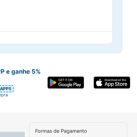
s sempre que precisar.
PP e ganhe 5%
APP5
mpra
Formas de Pagamento