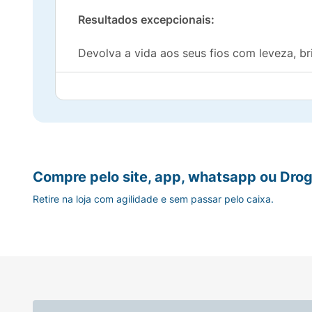
Resultados excepcionais:
Devolva a vida aos seus fios com leveza, bri
Praticidade ao seu alcance:
Com um frasco compacto de 40ml, ele é perf
Experimente o
Elixir Babosa da Beautycolor
Compre pelo site, app, whatsapp ou Drog
Retire na loja com agilidade e sem passar pelo caixa.