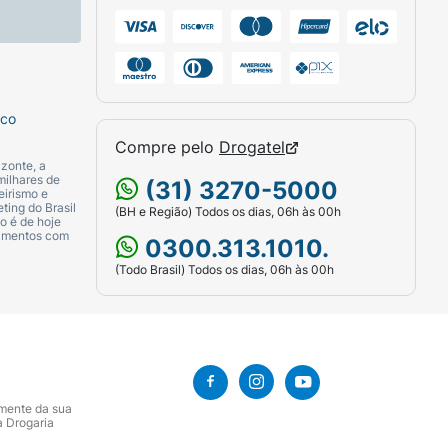
sco
Compre pelo
Drogatel
zonte, a
milhares de
(31) 3270-5000
eirismo e
ting do Brasil
(BH e Região) Todos os dias, 06h às 00h
o é de hoje
camentos com
0300.313.1010.
(Todo Brasil) Todos os dias, 06h às 00h
amente da sua
a Drogaria