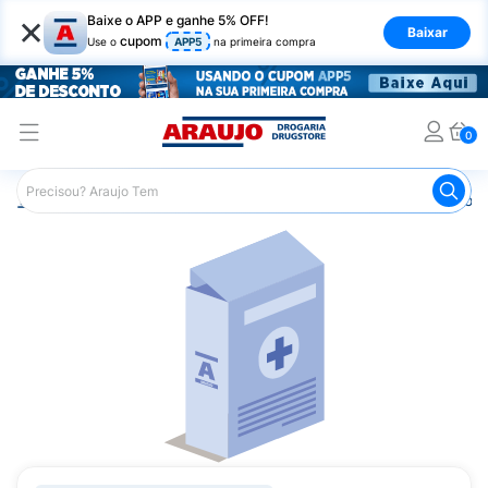
×
Baixe o APP e ganhe 5% OFF!
Baixar
cupom
Use o
APP5
na primeira compra
0
Araujo
Medicamentos
Remédios para Dor
Remédio p