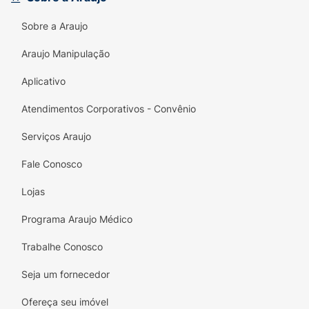
jornada. "Encontro Diário com Deus 2026" é
Sobre a Araujo
mais do que um livro; é um convite para
aprofundar sua fé e encontrar paz interior a
Araujo Manipulação
cada novo dia.
Aplicativo
Atendimentos Corporativos - Convênio
Serviços Araujo
Fale Conosco
Lojas
Programa Araujo Médico
Trabalhe Conosco
Seja um fornecedor
Ofereça seu imóvel