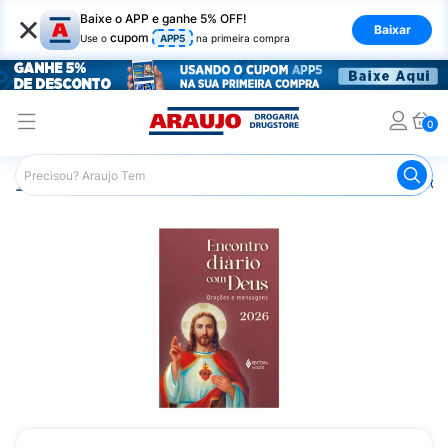
×
Baixe o APP e ganhe 5% OFF!
Baixar
cupom
Use o
APP5
na primeira compra
0
Araujo
Mercado
Livraria
Livros
Encontro Diário 