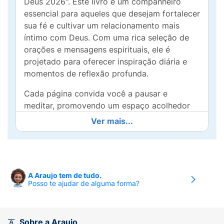
Deus 2026". Este livro é um companheiro
essencial para aqueles que desejam fortalecer
sua fé e cultivar um relacionamento mais
íntimo com Deus. Com uma rica seleção de
orações e mensagens espirituais, ele é
projetado para oferecer inspiração diária e
momentos de reflexão profunda.
Cada página convida você a pausar e
meditar, promovendo um espaço acolhedor
para que suas orações e pensamentos se
Ver mais...
tornem uma parte essencial do seu dia a dia.
Ideal para todas as idades, este guia
proporciona uma fonte constante de
esperança e força espiritual, apoio em
A Araujo tem de tudo.
momentos de necessidade e gratidão nas
Posso te ajudar de alguma forma?
boas fases da vida.
Deixe-se guiar por mensagens que iluminam o
caminho e proporcionam serenidade à sua
Sobre a Araujo