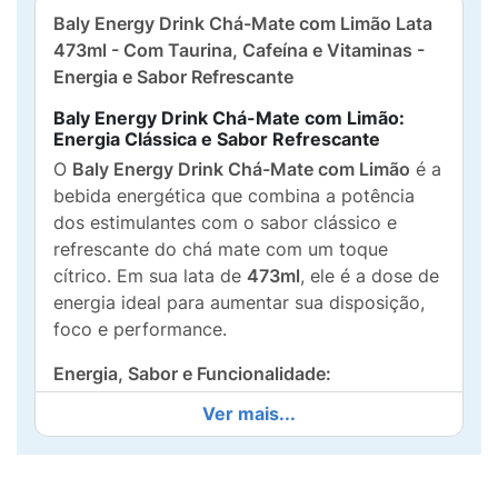
Baly Energy Drink Chá-Mate com Limão Lata
473ml - Com Taurina, Cafeína e Vitaminas -
Energia e Sabor Refrescante
Baly Energy Drink Chá-Mate com Limão:
Energia Clássica e Sabor Refrescante
O
Baly Energy Drink Chá-Mate com Limão
é a
bebida energética que combina a potência
dos estimulantes com o sabor clássico e
refrescante do chá mate com um toque
cítrico. Em sua lata de
473ml
, ele é a dose de
energia ideal para aumentar sua disposição,
foco e performance.
Energia, Sabor e Funcionalidade:
Ver mais...
Fórmula Energética:
Contém uma base de
Taurina, Cafeína e Vitaminas
(como as do
Complexo B), que trabalham em sinergia