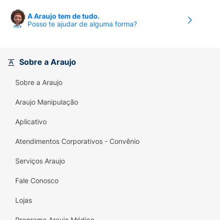
para aumentar o estado de alerta e o
metabolismo energético.
A Araujo tem de tudo.
Posso te ajudar de alguma forma?
Sabor Clássico e Cítrico:
O sabor de
Chá-
Mate com Limão
é refrescante, equilibrado
e agrada ao paladar brasileiro.
Sobre a Araujo
Volume Ideal:
A lata de
473ml
oferece uma
Sobre a Araujo
porção satisfatória para um
boost
de
energia prolongado.
Araujo Manipulação
Pronto para Consumo:
Bebida líquida
Aplicativo
pronta para beber, ideal para ser consumida
gelada.
Atendimentos Corporativos - Convênio
Mantenha seu foco e sua energia no topo.
Serviços Araujo
Experimente o sabor e a potência de
Baly
Fale Conosco
Energy Drink Chá-Mate com Limão
!
Lojas
Programa Araujo Médico