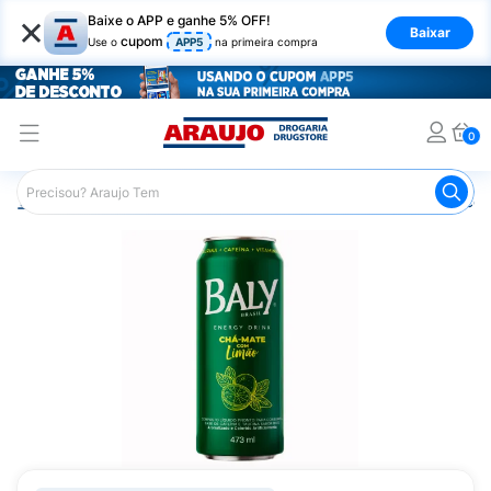
×
Baixe o APP e ganhe 5% OFF!
Baixar
cupom
Use o
APP5
na primeira compra
0
Araujo
Mercado
Bebidas
Energéticos
Energético