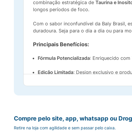
combinação estratégica de
Taurina e Inosit
longos períodos de foco.
Com o sabor inconfundível da Baly Brasil, e
duradoura. Seja para o dia a dia ou para m
Principais Benefícios:
Fórmula Potencializada
: Enriquecido com T
Edição Limitada
: Design exclusivo e prod
Energia Instantânea
: Perfeito para mome
Refrescância Máxima
: Sabor equilibrado,
Qualidade Baly Brasil
: Produzido por uma
Compre pelo site, app, whatsapp ou Drog
Retire na loja com agilidade e sem passar pelo caixa.