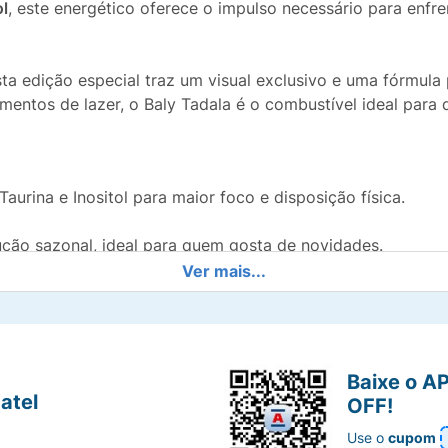
ol
, este energético oferece o impulso necessário para enfre
sta edição especial traz um visual exclusivo e uma fórmula
omentos de lazer, o Baly Tadala é o combustível ideal par
aurina e Inositol para maior foco e disposição física.
ução sazonal, ideal para quem gosta de novidades.
Ver mais...
ntos que exigem um "up" imediato na performance.
 ideal para ser consumido bem gelado.
Baixe o A
 das marcas de energéticos mais amadas do país.
atel
OFF!
Use o
cupom