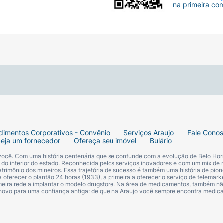
na primeira co
dimentos Corporativos - Convênio
Serviços Araujo
Fale Cono
Seja um fornecedor
Ofereça seu imóvel
Bulário
 você. Com uma história centenária que se confunde com a evolução de Belo Hori
s do interior do estado. Reconhecida pelos serviços inovadores e com um mix de 
trimônio dos mineiros. Essa trajetória de sucesso é também uma história de pion
 oferecer o plantão 24 horas (1933), a primeira a oferecer o serviço de telemarke
primeira rede a implantar o modelo drugstore. Na área de medicamentos, também nã
 novo para uma confiança antiga: de que na Araujo você sempre encontra medi