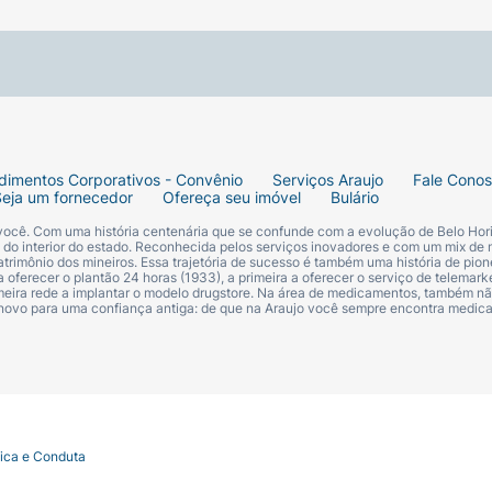
dimentos Corporativos - Convênio
Serviços Araujo
Fale Cono
Seja um fornecedor
Ofereça seu imóvel
Bulário
 você. Com uma história centenária que se confunde com a evolução de Belo Hori
s do interior do estado. Reconhecida pelos serviços inovadores e com um mix de 
trimônio dos mineiros. Essa trajetória de sucesso é também uma história de pion
 oferecer o plantão 24 horas (1933), a primeira a oferecer o serviço de telemarke
primeira rede a implantar o modelo drugstore. Na área de medicamentos, também nã
 novo para uma confiança antiga: de que na Araujo você sempre encontra medi
tica e Conduta