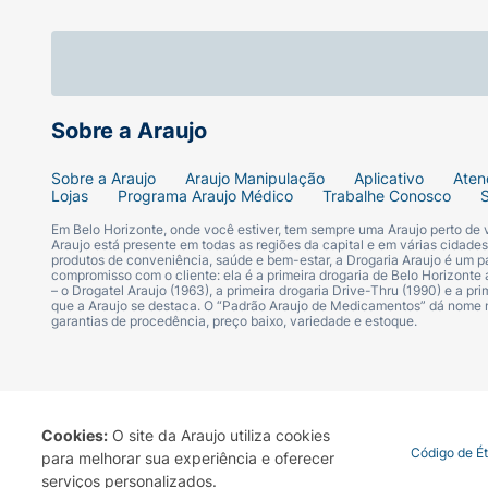
Sobre a Araujo
Sobre a Araujo
Araujo Manipulação
Aplicativo
Aten
Lojas
Programa Araujo Médico
Trabalhe Conosco
Em Belo Horizonte, onde você estiver, tem sempre uma Araujo perto de
Araujo está presente em todas as regiões da capital e em várias cidade
produtos de conveniência, saúde e bem-estar, a Drogaria Araujo é um pa
compromisso com o cliente: ela é a primeira drogaria de Belo Horizonte a
– o Drogatel Araujo (1963), a primeira drogaria Drive-Thru (1990) e a 
que a Araujo se destaca. O “Padrão Araujo de Medicamentos” dá nome
garantias de procedência, preço baixo, variedade e estoque.
Cookies:
O site da Araujo utiliza cookies
Termo de Uso
Portal da Privacidade
Covid-19
Código de É
para melhorar sua experiência e oferecer
serviços personalizados.