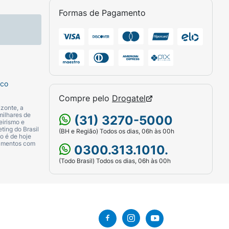
Formas de Pagamento
sco
Compre pelo
Drogatel
zonte, a
milhares de
(31) 3270-5000
eirismo e
ting do Brasil
(BH e Região) Todos os dias, 06h às 00h
o é de hoje
camentos com
0300.313.1010.
(Todo Brasil) Todos os dias, 06h às 00h