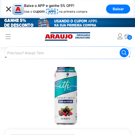
×
Baixe o APP e ganhe 5% OFF!
Baixar
cupom
Use o
APP5
na primeira compra
0
Araujo
Mercado
Bebidas
Energéticos
Energético 