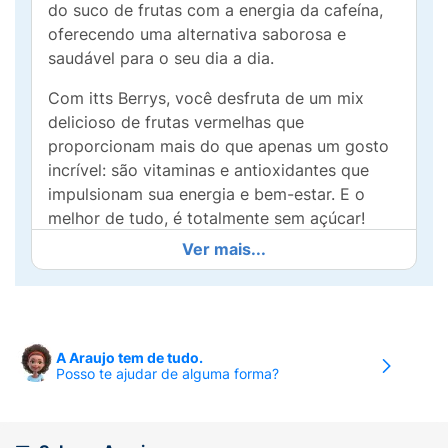
do suco de frutas com a energia da cafeína,
oferecendo uma alternativa saborosa e
saudável para o seu dia a dia.
Com itts Berrys, você desfruta de um mix
delicioso de frutas vermelhas que
proporcionam mais do que apenas um gosto
incrível: são vitaminas e antioxidantes que
impulsionam sua energia e bem-estar. E o
melhor de tudo, é totalmente sem açúcar!
Ver mais...
Ideal para quem busca um impulso extra
durante a rotina de trabalho, exercícios ou
momentos de lazer, itts Berrys é o seu aliado
para manter-se focado e disposto, sem abrir
mão da saúde. Experimente agora e sinta a
A Araujo tem de tudo.
Posso te ajudar de alguma forma?
diferença de uma bebida energizante que
pensa em você!