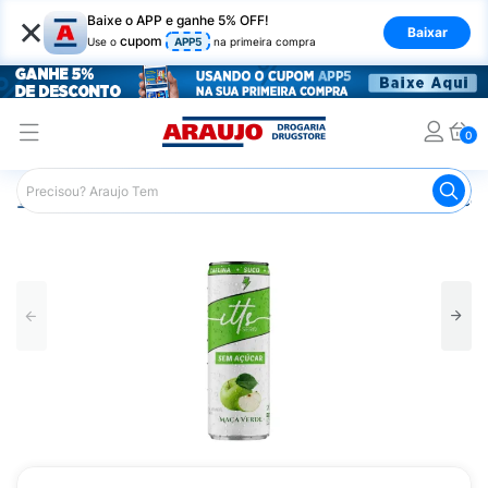
×
Baixe o APP e ganhe 5% OFF!
Baixar
cupom
Use o
APP5
na primeira compra
0
Araujo
Mercado
Bebidas
Energéticos
Energético 