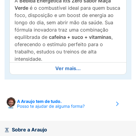
A
Bebida Energética Itts Zero sabor Maçã
Verde
é o combustível ideal para quem busca
foco, disposição e um boost de energia ao
longo do dia, sem abrir mão da saúde. Sua
fórmula inovadora traz uma combinação
equilibrada de
cafeína + suco + vitaminas
,
oferecendo o estímulo perfeito para o
trabalho, estudos ou treinos de alta
intensidade.
Ver mais...
O grande diferencial está na linha
Zero
Açúcar
, entregando o sabor autêntico, cítrico
e super refrescante da maçã verde com
baixíssimas calorias. Com uma embalagem
prática em lata de 269ml com efeito de
A Araujo tem de tudo.
Posso te ajudar de alguma forma?
gotículas, ela é perfeita para ser consumida
bem gelada a qualquer momento,
proporcionando uma experiência leve e
revigorante.
Sobre a Araujo