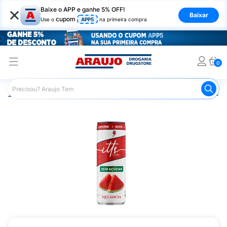
×
Baixe o APP e ganhe 5% OFF!
Baixar
cupom
Use o
APP5
na primeira compra
0
Araujo
Mercado
Bebidas
Energéticos
Energético 