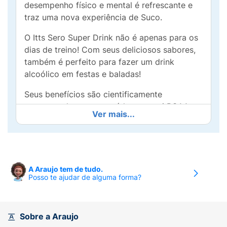
desempenho físico e mental é refrescante e
traz uma nova experiência de Suco.
O Itts Sero Super Drink não é apenas para os
dias de treino! Com seus deliciosos sabores,
também é perfeito para fazer um drink
alcoólico em festas e baladas!
Seus benefícios são cientificamente
comprovados para a saúde e possui BCAA,
Ver mais...
CAFEINA, VITAMINAS B+ e C, Suco de frutos
e baixo teor de açúcar! Uma alternativa
perfeita para deixar de lado os refrigerantes e
energéticos tradicionais!
A Araujo tem de tudo.
BENEFÍCIOS:
Posso te ajudar de alguma forma?
· 75mg de Cafeína
· Zero Açúcar
Sobre a Araujo