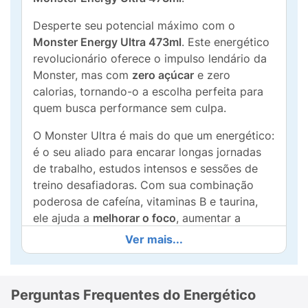
Desperte seu potencial máximo com o
Monster Energy Ultra 473ml
. Este energético
revolucionário oferece o impulso lendário da
Monster, mas com
zero açúcar
e zero
calorias, tornando-o a escolha perfeita para
quem busca performance sem culpa.
O Monster Ultra é mais do que um energético:
é o seu aliado para encarar longas jornadas
de trabalho, estudos intensos e sessões de
treino desafiadoras. Com sua combinação
poderosa de cafeína, vitaminas B e taurina,
ele ajuda a
melhorar o foco
, aumentar a
resistência e fornecer a energia limpa que
Ver mais...
você precisa para dominar o dia.
Com o sabor ultra-refrescante, levemente
Perguntas Frequentes do Energético
cítrico e único da linha Ultra, cada lata de