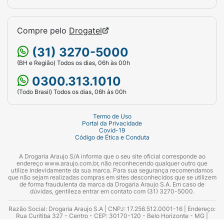
Compre pelo
Drogatel
(31) 3270-5000
(BH e Região) Todos os dias, 06h às 00h
0300.313.1010
(Todo Brasil) Todos os dias, 06h às 00h
Termo de Uso
Portal da Privacidade
Covid-19
Código de Ética e Conduta
A Drogaria Araujo S/A informa que o seu site oficial corresponde ao
endereço www.araujo.com.br, não reconhecendo qualquer outro que
utilize indevidamente da sua marca. Para sua segurança recomendamos
que não sejam realizadas compras em sites desconhecidos que se utilizem
de forma fraudulenta da marca da Drogaria Araujo S.A. Em caso de
dúvidas, gentileza entrar em contato com (31) 3270-5000.
Razão Social: Drogaria Araujo S.A | CNPJ: 17.256.512.0001-16 | Endereço:
Rua Curitiba 327 - Centro - CEP: 30170-120 - Belo Horizonte - MG |
Telefones: 0300.313.1010 e (31) 3270-5000 Horário de funcionamento -