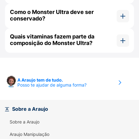
energia que cabe na sua rotina e nos seus
Sim. A taurina faz parte do complexo funcional
objetivos fitness. Adicione ao seu carrinho e
Como o Monster Ultra deve ser
ativo que ajuda a otimizar o rendimento físico e
conservado?
sinta a diferença de um energético premium e
foco cerebral.
zero.
O ideal é mantê-lo armazenado em local seco e
Quais vitaminas fazem parte da
fresco, colocando na geladeira antes de
composição do Monster Ultra?
consumir para beber bem gelado.
Ele é enriquecido com vitaminas essenciais do
complexo B, incluindo a Niacina (B3), Ácido
Pantotênico (B5), B6 e B12.
A Araujo tem de tudo.
Posso te ajudar de alguma forma?
Sobre a Araujo
Sobre a Araujo
Araujo Manipulação