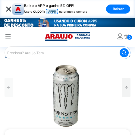
×
Baixe o APP e ganhe 5% OFF!
Baixar
cupom
Use o
APP5
na primeira compra
0
Araujo
Mercado
Bebidas
Energéticos
Energético 