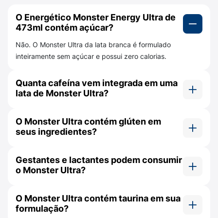
473ml é uma dose revigorante que vai muito
além do sabor tradicional. Experimente a
O Energético Monster Energy Ultra de
energia que te mantém ativo e concentrado,
473ml contém açúcar?
sem o peso do açúcar.
Não. O Monster Ultra da lata branca é formulado
inteiramente sem açúcar e possui zero calorias.
Principais Benefícios do Monster Energy
Ultra:
Quanta cafeína vem integrada em uma
Zero Açúcar e Zero Calorias:
Ideal para
lata de Monster Ultra?
dietas restritivas e para manter a forma.
Uma lata inteira de 473ml de Monster Ultra
Performance Elevada:
Cafeína e taurina
O Monster Ultra contém glúten em
contém cerca de 150 mg de cafeína para
para máximo foco e energia.
seus ingredientes?
fornecer energia e foco.
Não. A bebida líquida é processada inteiramente
Vitaminas do Complexo B:
Contribuem para
Gestantes e lactantes podem consumir
livre de glúten e de derivados de cereais
o metabolismo energético.
o Monster Ultra?
restritivos.
Ultra Refrescante:
Sabor leve e cítrico,
Não. Por conter cafeína e outros ativos
perfeito para ser consumido gelado.
O Monster Ultra contém taurina em sua
energéticos, o rótulo desaconselha formalmente
formulação?
o uso por grávidas ou lactantes.
Monster Energy Ultra 473ml:
A dose de