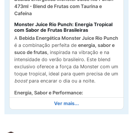
473ml - Blend de Frutas com Taurina e
Cafeína
Monster Juice Rio Punch: Energia Tropical
com Sabor de Frutas Brasileiras
A
Bebida Energética Monster Juice Rio Punch
é a combinação perfeita de
energia, sabor e
suco de frutas
, inspirada na vibração e na
intensidade do verão brasileiro. Este blend
exclusivo oferece a força da Monster com um
toque tropical, ideal para quem precisa de um
boost
para encarar o dia ou a noite.
Energia, Sabor e Performance:
Ver mais...
Juice + Energy:
Combina a potência da
bebida energética Monster com um
delicioso
blend de sucos de frutas
,
proporcionando um sabor único e