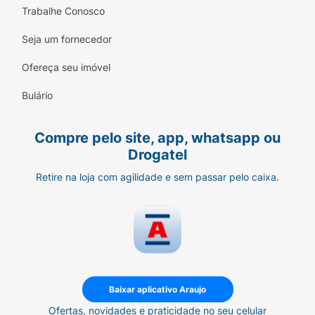
(800mg/200ml), suco de maçã concentrado,
Trabalhe Conosco
cafeína (64mg/200ml), vitaminas (B3, B6, B2
e B12), extrato de guaraná (4mg/200ml),
Seja um fornecedor
inositol (4mg/200ml), maltodextrina,
Ofereça seu imóvel
reguladores de acidez (ácido cítrico, citrato
de sódio e ácido málico), aromatizantes
Bulário
naturais, conservador (sorbato de potássio),
edulcorante (sucralose), estabilizante (goma
Compre pelo site, app, whatsapp ou
éster) e corante artificial (vermelho allura AC).
Drogatel
Alérgicos:
Retire na loja com agilidade e sem passar pelo caixa.
Contém Glúten* :
Não Contém
Aromatizante* :
Natural
Baixar aplicativo Araujo
Contém Lactose* :
Ofertas, novidades e praticidade no seu celular