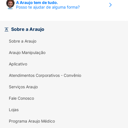
refrescante (Rio Punch).
A Araujo tem de tudo.
Posso te ajudar de alguma forma?
Fórmula de Energia:
Contém
Taurina e
Cafeína
, ativos essenciais para aumentar a
performance física e mental
, combater a
Sobre a Araujo
fadiga e melhorar a concentração.
Sobre a Araujo
Toque Tropical:
A lata apresenta um design
vibrante em verde e amarelo, evocando a
Araujo Manipulação
energia e a flora brasileira.
Aplicativo
Volume Ideal:
A lata de
473ml
é o tamanho
perfeito para garantir uma dose completa
Atendimentos Corporativos - Convênio
de energia no seu dia.
Serviços Araujo
Beba gelado e sinta a explosão de sabor e a
Fale Conosco
potência de
Monster Juice Rio Punch
!
Lojas
Ingredientes :
Programa Araujo Médico
Água gaseificada, açúcar, glicose, taurina