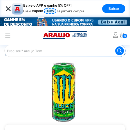
×
Baixe o APP e ganhe 5% OFF!
Baixar
cupom
Use o
APP5
na primeira compra
0
Araujo
Mercado
Bebidas
Energéticos
Energético