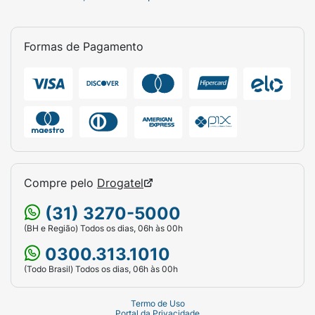
Não Contém
Formas de Pagamento
Contém Fenilalanina :
Não Contém
Compre pelo
Drogatel
(31) 3270-5000
(BH e Região) Todos os dias, 06h às 00h
0300.313.1010
(Todo Brasil) Todos os dias, 06h às 00h
Termo de Uso
Portal da Privacidade