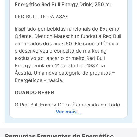
Energético Red Bull Energy Drink, 250 ml
RED BULL TE DÁ ASAS
Inspirado por bebidas funcionais do Extremo
Oriente, Dietrich Mateschitz fundou a Red Bull
em meados dos anos 80. Ele criou a fórmula
e desenvolveu o conceito de marketing
exclusivo ao lançar o primeiro Red Bull
Energy Drink em 1º de abril de 1987 na
Áustria. Uma nova categoria de produtos –
Energéticos - nascia.
QUANDO BEBER
O Red Bull Energy Drink é apreciado em todo
Ver mais...
o mundo por atletas de elite, profissionais
dinâmicos, estudantes ativos e motoristas em
viagens longas.
Perguntas Frequentes do Energético