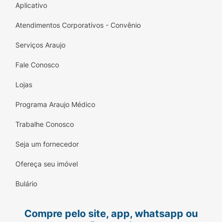
Aplicativo
Sódio 103 mg (4% VD*); Vitaminas: Vit. B3
(Niacina) 16 mg (100% VD*); Vit. B5 (Ácido
Atendimentos Corporativos - Convênio
Pantotênico) 5,0 mg (100% VD*); Vit. B6 1,3
Serviços Araujo
mg (100% VD*); Vit. B2 1,3 mg (100% VD*);
Vit. B12 1,0 pg (42% VD*).
Fale Conosco
Lojas
Programa Araujo Médico
Trabalhe Conosco
Seja um fornecedor
Ofereça seu imóvel
Bulário
Compre pelo site, app, whatsapp ou