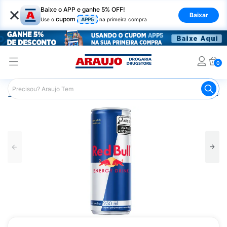
×
Baixe o APP e ganhe 5% OFF!
Baixar
cupom
Use o
APP5
na primeira compra
0
Araujo
Mercado
Bebidas
Energéticos
Energético 