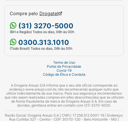
Compre pelo
Drogatel
(31) 3270-5000
(BH e Região) Todos os dias, 06h às 00h
0300.313.1010
(Todo Brasil) Todos os dias, 06h às 00h
Termo de Uso
Portal da Privacidade
Covid-19
Código de Ética e Conduta
A Drogaria Araujo S/A informa que o seu site oficial corresponde ao
endereço www.araujo.com.br, não reconhecendo qualquer outro que
utilize indevidamente da sua marca. Para sua segurança recomendamos
que não sejam realizadas compras em sites desconhecidos que se utilizem
de forma fraudulenta da marca da Drogaria Araujo S.A. Em caso de
dúvidas, gentileza entrar em contato com (31) 3270-5000.
Razão Social: Drogaria Araujo S.A | CNPJ: 17.256.512.0001-16 | Endereço:
Rua Curitiba 327 - Centro - CEP: 30170-120 - Belo Horizonte - MG |
Telefones: 0300.313.1010 e (31) 3270-5000 Horário de funcionamento -
06:00h às 00:00h | Consultores técnicos responsáveis: Hairton Ayres