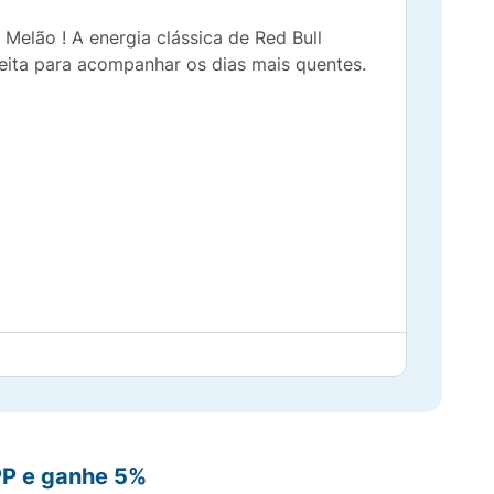
Melão ! A energia clássica de Red Bull
eita para acompanhar os dias mais quentes.
safio.
PP e ganhe 5%
al para recarregar as energias com muito