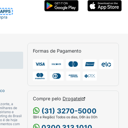
APP5
mpra
Formas de Pagamento
sco
Compre pelo
Drogatel
zonte, a
milhares de
(31) 3270-5000
eirismo e
ting do Brasil
(BH e Região) Todos os dias, 06h às 00h
o é de hoje
camentos com
0300.313.1010.