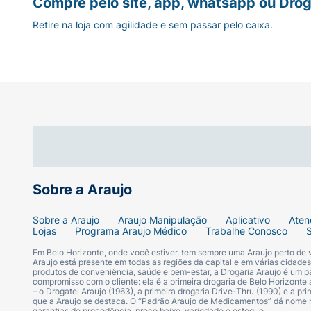
Compre pelo site, app, whatsapp ou Drog
sabor. Aproveite essa edição limitada e sint
Retire na loja com agilidade e sem passar pelo caixa.
Garanta a sua!
Sobre a Araujo
Sobre a Araujo
Araujo Manipulação
Aplicativo
Aten
Lojas
Programa Araujo Médico
Trabalhe Conosco
Em Belo Horizonte, onde você estiver, tem sempre uma Araujo perto de
Araujo está presente em todas as regiões da capital e em várias cidade
produtos de conveniência, saúde e bem-estar, a Drogaria Araujo é um pa
compromisso com o cliente: ela é a primeira drogaria de Belo Horizonte a
– o Drogatel Araujo (1963), a primeira drogaria Drive-Thru (1990) e a 
que a Araujo se destaca. O “Padrão Araujo de Medicamentos” dá nome
garantias de procedência, preço baixo, variedade e estoque.