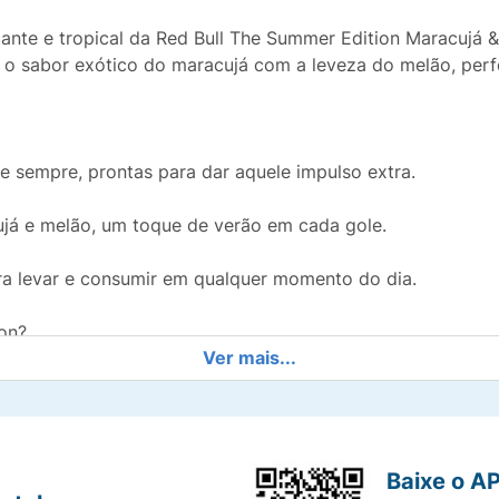
nte e tropical da Red Bull The Summer Edition Maracujá & 
o sabor exótico do maracujá com a leveza do melão, perf
de sempre, prontas para dar aquele impulso extra.
cujá e melão, um toque de verão em cada gole.
ra levar e consumir em qualquer momento do dia.
on?
Ver mais...
a você a se manter focado, ativo e pronto para qualquer de
Baixe o A
omento, Red Bull The Summer Edition é a sua companhia ide