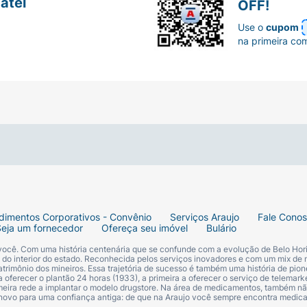
atel
OFF!
a a energia do verão em sua latinha!
Use o
cupom
na primeira co
dimentos Corporativos - Convênio
Serviços Araujo
Fale Cono
Seja um fornecedor
Ofereça seu imóvel
Bulário
 você. Com uma história centenária que se confunde com a evolução de Belo Hori
s do interior do estado. Reconhecida pelos serviços inovadores e com um mix de 
trimônio dos mineiros. Essa trajetória de sucesso é também uma história de pion
 oferecer o plantão 24 horas (1933), a primeira a oferecer o serviço de telemarke
primeira rede a implantar o modelo drugstore. Na área de medicamentos, também nã
 novo para uma confiança antiga: de que na Araujo você sempre encontra medi