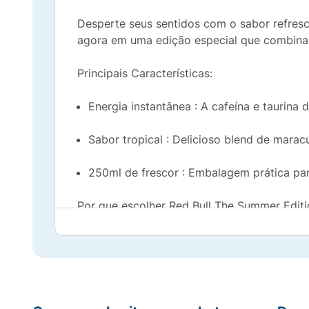
Desperte seus sentidos com o sabor refresca
agora em uma edição especial que combina 
Principais Características:
Energia instantânea : A cafeína e taurina 
Sabor tropical : Delicioso blend de mara
250ml de frescor : Embalagem prática pa
Por que escolher Red Bull The Summer Editi
Melhor desempenho físico e mental : Ajud
Ingredientes de alta qualidade
Seja para ativar a sua rotina ou curtir o m