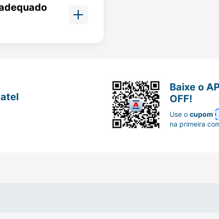
é adequado
 incluindo a
Baixe o A
atel
OFF!
Use o
cupom
na primeira co