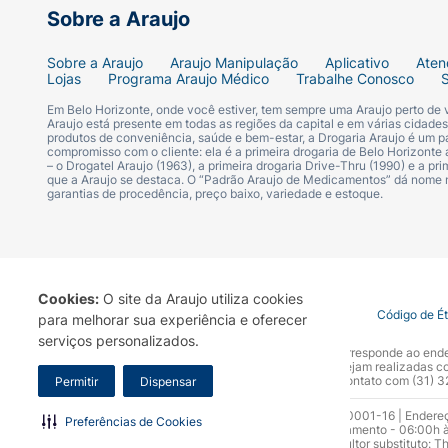
Sobre a Araujo
Sobre a Araujo
Araujo Manipulação
Aplicativo
Aten
Lojas
Programa Araujo Médico
Trabalhe Conosco
Em Belo Horizonte, onde você estiver, tem sempre uma Araujo perto de
Araujo está presente em todas as regiões da capital e em várias cidade
produtos de conveniência, saúde e bem-estar, a Drogaria Araujo é um pa
compromisso com o cliente: ela é a primeira drogaria de Belo Horizonte a
– o Drogatel Araujo (1963), a primeira drogaria Drive-Thru (1990) e a 
que a Araujo se destaca. O “Padrão Araujo de Medicamentos” dá nome
garantias de procedência, preço baixo, variedade e estoque.
Cookies:
O site da Araujo utiliza cookies
Termo de Uso
Portal da Privacidade
Covid-19
Código de É
para melhorar sua experiência e oferecer
serviços personalizados.
A Drogaria Araujo S/A informa que o seu site oficial corresponde ao e
marca. Para sua segurança recomendamos que não sejam realizadas com
Araujo S.A. Em caso de dúvidas, gentileza entrar em contato com (31)
Permitir
Dispensar
Razão Social: Drogaria Araujo S.A | CNPJ: 17.256.512.0001-16 | Endere
Preferências de Cookies
0300.313.1010 e (31) 3270-5000 Horário de funcionamento - 06:00h à
10.965 | Yasmin Silva Alvarenga – CRF 52.584 - Consultor substituto: T