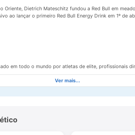
o Oriente, Dietrich Mateschitz fundou a Red Bull em meado
vo ao lançar o primeiro Red Bull Energy Drink em 1º de ab
ado em todo o mundo por atletas de elite, profissionais di
Ver mais...
s efeitos estimulantes pelas civilizações antigas, que a co
ético