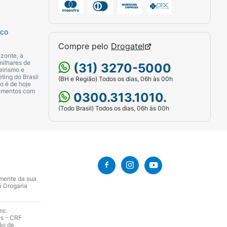
sco
Compre pelo
Drogatel
zonte, a
milhares de
(31) 3270-5000
eirismo e
ting do Brasil
(BH e Região) Todos os dias, 06h às 00h
o é de hoje
camentos com
0300.313.1010.
(Todo Brasil) Todos os dias, 06h às 00h
amente da sua
a Drogaria
es:
es – CRF
ão de