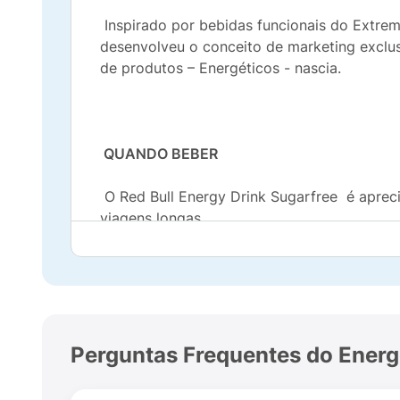
Inspirado por bebidas funcionais do Extrem
desenvolveu o conceito de marketing exclusi
de produtos – Energéticos - nascia.
QUANDO BEBER
O Red Bull Energy Drink Sugarfree é apreci
viagens longas.
O QUE EXISTE DENTRO DA LATA
Cafeína: A cafeína já era conhecida por seu
Perguntas Frequentes do Energ
chá, café grãos de cacau e noz de cola.