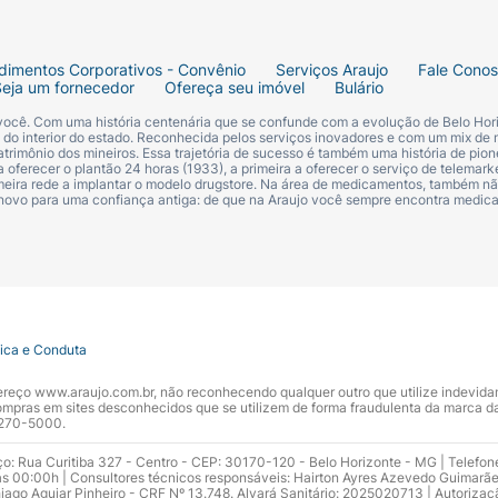
dimentos Corporativos - Convênio
Serviços Araujo
Fale Cono
Seja um fornecedor
Ofereça seu imóvel
Bulário
 você. Com uma história centenária que se confunde com a evolução de Belo Hori
s do interior do estado. Reconhecida pelos serviços inovadores e com um mix de 
trimônio dos mineiros. Essa trajetória de sucesso é também uma história de pion
 oferecer o plantão 24 horas (1933), a primeira a oferecer o serviço de telemarke
primeira rede a implantar o modelo drugstore. Na área de medicamentos, também nã
 novo para uma confiança antiga: de que na Araujo você sempre encontra medi
tica e Conduta
ndereço www.araujo.com.br, não reconhecendo qualquer outro que utilize indevid
pras em sites desconhecidos que se utilizem de forma fraudulenta da marca d
 3270-5000.
ço: Rua Curitiba 327 - Centro - CEP: 30170-120 - Belo Horizonte - MG | Telefon
s 00:00h | Consultores técnicos responsáveis: Hairton Ayres Azevedo Guimarã
hiago Aguiar Pinheiro - CRF Nº 13.748. Alvará Sanitário: 2025020713 | Autorizaç