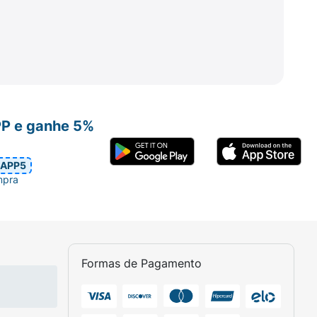
PP e ganhe 5%
APP5
mpra
Formas de Pagamento