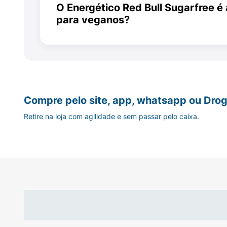
o uso de conservantes químicos.
O Energético Red Bull Sugarfree 
para veganos?
Sim. Todos os ingredientes do Red Bull,
taurina sintética
Compre pelo site, app, whatsapp ou Drog
Retire na loja com agilidade e sem passar pelo caixa.