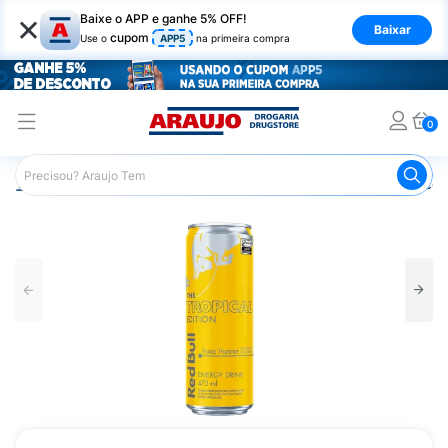
×
Baixe o APP e ganhe 5% OFF!
Baixar
cupom
Use o
APP5
na primeira compra
0
Araujo
Mercado
Bebidas
Energéticos
Energético 