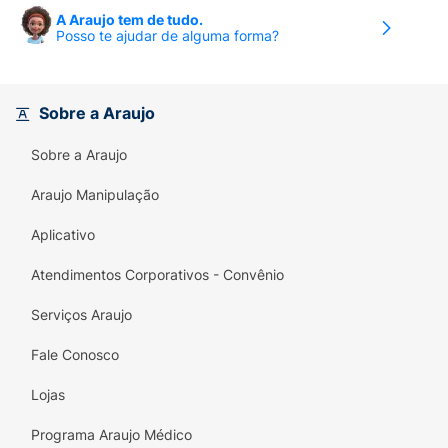
momentos que exigem alerta.
A Araujo tem de tudo.
Posso te ajudar de alguma forma?
Não recomendado para crianças, gestantes,
lactantes ou pessoas sensíveis à cafeína.
Ficha Técnica:
Sobre a Araujo
Marca:
Red Bull.
Sobre a Araujo
Linha:
The Tropical Edition (Lata Amarela).
Araujo Manipulação
Sabor:
Frutas Tropicais.
Aplicativo
Volume:
473ml.
Atendimentos Corporativos - Convênio
Ingredientes:
Cafeína, Taurina, Vitaminas do
Serviços Araujo
Grupo B, Açúcares e Água das Fontes Alpinas.
Fale Conosco
Lojas
Programa Araujo Médico