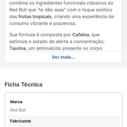
combina os ingredientes funcionais clássicos do
Red Bull que "te dão asas" com o toque exótico
das
frutas tropicais
, criando uma experiência de
consumo vibrante e prazerosa.
Sua fórmula é composta por
Cafeína
, que
estimula o estado de alerta e concentração;
Taurina
, um aminoácido presente no corpo
humano;
Vitaminas do Grupo B
, que auxiliam no
Ver mais...
metabolismo energético; além de açúcares e água
das fontes alpinas. A lata de
473ml
é ideal para
momentos de alta demanda, como longas
jornadas de trabalho, estudos intensos ou para te
Ficha Técnica
acompanhar naquela aventura ao ar livre,
garantindo foco e disposição por muito mais
Marca
tempo.
Red Bull
Principais Benefícios:
Fabricante
Sabor Tropical Irresistível:
Uma mistura