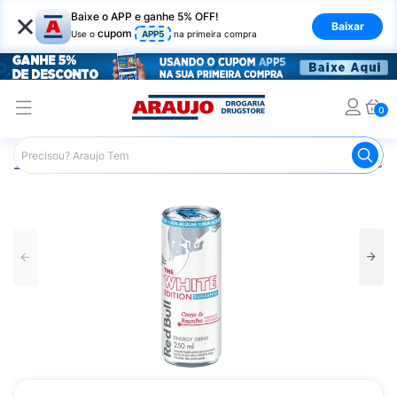
×
Baixe o APP e ganhe 5% OFF!
Baixar
cupom
Use o
APP5
na primeira compra
0
Araujo
Mercado
Bebidas
Energéticos
Energético 