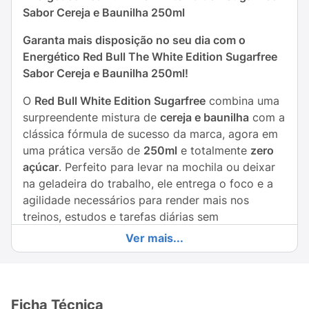
Sabor Cereja e Baunilha 250ml
Garanta mais disposição no seu dia com o
Energético Red Bull The White Edition Sugarfree
Sabor Cereja e Baunilha 250ml!
O
Red Bull White Edition Sugarfree
combina uma
surpreendente mistura de
cereja e baunilha
com a
clássica fórmula de sucesso da marca, agora em
uma prática versão de
250ml
e totalmente
zero
açúcar
. Perfeito para levar na mochila ou deixar
na geladeira do trabalho, ele entrega o foco e a
agilidade necessários para render mais nos
treinos, estudos e tarefas diárias sem
comprometer a sua dieta.
Ver mais...
Principais Benefícios:
Sabor Sofisticado:
O frescor e a leveza das
Ficha Técnica
notas de cereja combinadas com o toque suave