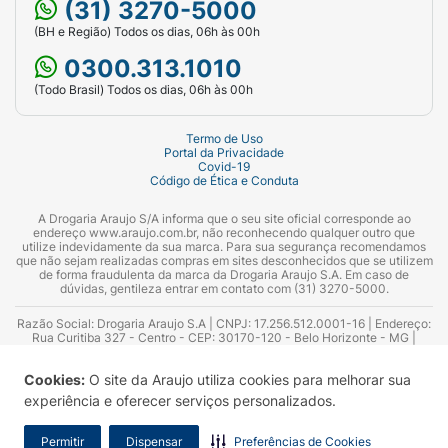
(31) 3270-5000
(BH e Região) Todos os dias, 06h às 00h
0300.313.1010
(Todo Brasil) Todos os dias, 06h às 00h
Termo de Uso
Portal da Privacidade
Covid-19
Código de Ética e Conduta
A Drogaria Araujo S/A informa que o seu site oficial corresponde ao
endereço www.araujo.com.br, não reconhecendo qualquer outro que
utilize indevidamente da sua marca. Para sua segurança recomendamos
que não sejam realizadas compras em sites desconhecidos que se utilizem
de forma fraudulenta da marca da Drogaria Araujo S.A. Em caso de
dúvidas, gentileza entrar em contato com (31) 3270-5000.
Razão Social: Drogaria Araujo S.A | CNPJ: 17.256.512.0001-16 | Endereço:
Rua Curitiba 327 - Centro - CEP: 30170-120 - Belo Horizonte - MG |
Telefones: 0300.313.1010 e (31) 3270-5000 Horário de funcionamento -
06:00h às 00:00h | Consultores técnicos responsáveis: Hairton Ayres
Cookies:
O site da Araujo utiliza cookies para melhorar sua
Azevedo Guimarães – CRF 10.965 | Yasmin Silva Alvarenga – CRF 52.584 -
Consultor substituto: Thiago Aguiar Pinheiro - CRF Nº 13.748. Alvará
experiência e oferecer serviços personalizados.
Sanitário: 2025020713 | Autorização de Funcionamento da Empresa (AFE):
7.16355-1
Permitir
Dispensar
Preferências de Cookies