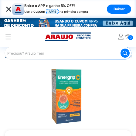
×
Baixe o APP e ganhe 5% OFF!
Baixar
cupom
Use o
APP5
na primeira compra
0
Araujo
Saúde e Bem Estar
Vitaminas e Minerais
Vitam