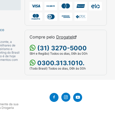
sco
Compre pelo
Drogatel
zonte, a
milhares de
(31) 3270-5000
eirismo e
ting do Brasil
(BH e Região) Todos os dias, 06h às 00h
o é de hoje
camentos com
0300.313.1010.
(Todo Brasil) Todos os dias, 06h às 00h
amente da sua
a Drogaria