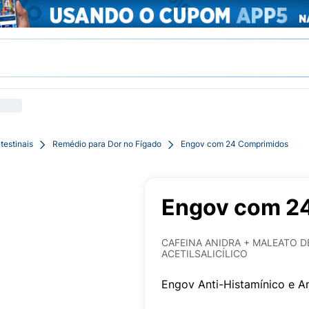
testinais
Remédio para Dor no Fígado
Engov com 24 Comprimidos
Engov com 2
CAFEINA ANIDRA + MALEATO D
ACETILSALICÍLICO
Engov Anti-Histamínico e 