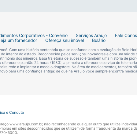
dimentos Corporativos - Convênio
Serviços Araujo
Fale Cono
Seja um fornecedor
Ofereça seu imóvel
Bulário
 você. Com uma história centenária que se confunde com a evolução de Belo Hori
s do interior do estado. Reconhecida pelos serviços inovadores e com um mix de 
trimônio dos mineiros. Essa trajetória de sucesso é também uma história de pion
 oferecer o plantão 24 horas (1933), a primeira a oferecer o serviço de telemarke
primeira rede a implantar o modelo drugstore. Na área de medicamentos, também nã
 novo para uma confiança antiga: de que na Araujo você sempre encontra medi
tica e Conduta
ndereço www.araujo.com.br, não reconhecendo qualquer outro que utilize indevid
pras em sites desconhecidos que se utilizem de forma fraudulenta da marca d
 3270-5000.