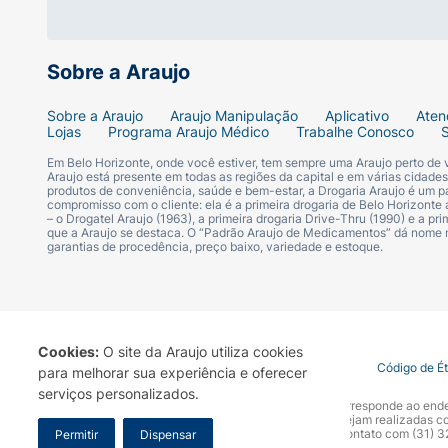
Sobre a Araujo
Sobre a Araujo
Araujo Manipulação
Aplicativo
Aten
Lojas
Programa Araujo Médico
Trabalhe Conosco
Em Belo Horizonte, onde você estiver, tem sempre uma Araujo perto de
Araujo está presente em todas as regiões da capital e em várias cidade
produtos de conveniência, saúde e bem-estar, a Drogaria Araujo é um pa
compromisso com o cliente: ela é a primeira drogaria de Belo Horizonte a
– o Drogatel Araujo (1963), a primeira drogaria Drive-Thru (1990) e a 
que a Araujo se destaca. O “Padrão Araujo de Medicamentos” dá nome
garantias de procedência, preço baixo, variedade e estoque.
Cookies:
O site da Araujo utiliza cookies
Termo de Uso
Portal da Privacidade
Covid-19
Código de É
para melhorar sua experiência e oferecer
serviços personalizados.
A Drogaria Araujo S/A informa que o seu site oficial corresponde ao e
marca. Para sua segurança recomendamos que não sejam realizadas com
Araujo S.A. Em caso de dúvidas, gentileza entrar em contato com (31)
Permitir
Dispensar