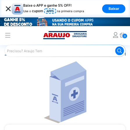
×
Baixe o APP e ganhe 5% OFF!
Baixar
cupom
Use o
APP5
na primeira compra
0
Araujo
Medicamentos
Saúde do Homem
Remédio par