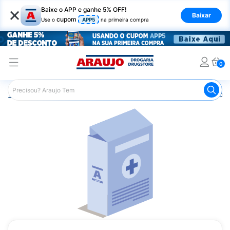
×
Baixe o APP e ganhe 5% OFF!
Baixar
cupom
Use o
APP5
na primeira compra
0
Araujo
Medicamentos
Remédios para Dor
Remédio p