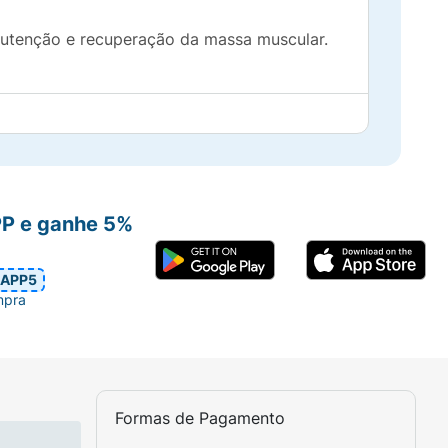
nutenção e recuperação da massa muscular.
tes necessários para o bom funcionamento
PP e ganhe 5%
APP5
nutenção da massa magra, ajudando a evitar
mpra
Formas de Pagamento