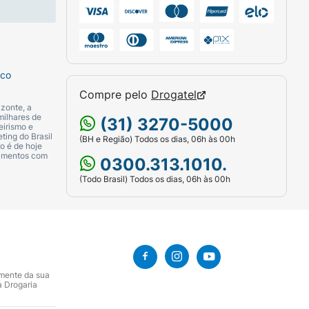
sco
Compre pelo
Drogatel
zonte, a
milhares de
(31) 3270-5000
eirismo e
ting do Brasil
(BH e Região) Todos os dias, 06h às 00h
o é de hoje
camentos com
0300.313.1010.
(Todo Brasil) Todos os dias, 06h às 00h
amente da sua
a Drogaria