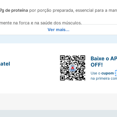
7g de proteína
por porção preparada, essencial para a ma
amente na força e na saúde dos músculos.
Ver mais...
itaminas e minerais
, garantindo o aporte de micronutrien
ixo teor de gorduras saturadas
.
Baixe o A
atel
OFF!
Use o
cupom
 suporte nutricional focado em energia, força física e ma
na primeira co
passar dos anos.