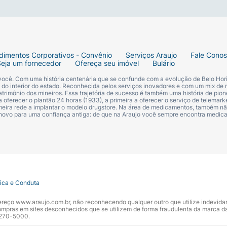
dimentos Corporativos - Convênio
Serviços Araujo
Fale Cono
Seja um fornecedor
Ofereça seu imóvel
Bulário
 você. Com uma história centenária que se confunde com a evolução de Belo Hori
s do interior do estado. Reconhecida pelos serviços inovadores e com um mix de 
trimônio dos mineiros. Essa trajetória de sucesso é também uma história de pion
 oferecer o plantão 24 horas (1933), a primeira a oferecer o serviço de telemarke
primeira rede a implantar o modelo drugstore. Na área de medicamentos, também nã
 novo para uma confiança antiga: de que na Araujo você sempre encontra medi
tica e Conduta
ndereço www.araujo.com.br, não reconhecendo qualquer outro que utilize indevid
pras em sites desconhecidos que se utilizem de forma fraudulenta da marca d
 3270-5000.