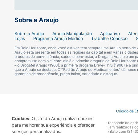
Sobre a Araujo
Sobre a Araujo
Araujo Manipulação
Aplicativo
Aten
Lojas
Programa Araujo Médico
Trabalhe Conosco
Em Belo Horizonte, onde você estiver, tem sempre uma Araujo perto de
Araujo está presente em todas as regiões da capital e em várias cidade
produtos de conveniência, saúde e bem-estar, a Drogaria Araujo é um pa
compromisso com o cliente: ela é a primeira drogaria de Belo Horizonte a
– o Drogatel Araujo (1963), a primeira drogaria Drive-Thru (1990) e a 
que a Araujo se destaca. O “Padrão Araujo de Medicamentos” dá nome
garantias de procedência, preço baixo, variedade e estoque.
Termo de Uso
Portal da Privacidade
Covid-19
Código de É
Cookies:
O site da Araujo utiliza cookies
A Drogaria Araujo S/A informa que o seu site oficial corresponde ao e
para melhorar sua experiência e oferecer
marca. Para sua segurança recomendamos que não sejam realizadas com
serviços personalizados.
Araujo S.A. Em caso de dúvidas, gentileza entrar em contato com (31)