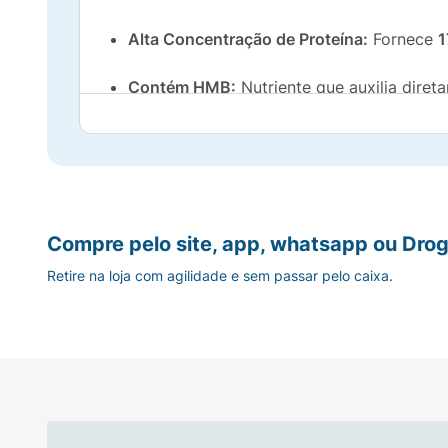
Alta Concentração de Proteína:
Fornece
1
Contém HMB:
Nutriente que auxilia diret
Nutrição Completa:
Enriquecido com
28 v
do organismo.
Cuidado com o Coração:
Fórmula com
ba
Compre pelo site, app, whatsapp ou Drog
Para quem é indicado?
Retire na loja com agilidade e sem passar pelo caixa.
Indicado para adultos que necessitam de um
a perda muscular natural que ocorre com o 