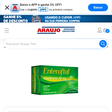
×
Baixe o APP e ganhe 5% OFF!
Baixar
cupom
Use o
APP5
na primeira compra
0
Araujo
Medicamentos
Remédio para o Estômago e Gastro