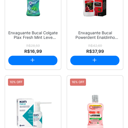
Enxaguante Bucal Colgate
Enxaguante Bucal
Plax Fresh Mint Leve
Powerdent Enaldinho
750ml Pague...
Sabor Tutti Frutti c...
R$28,59
R$42,69
R$16,99
R$37,99
10% OFF
16% OFF