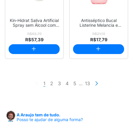
Kin-Hidrat Saliva Artificial
Antisséptico Bucal
Spray sem Álcool com
Listerine Melancia e
40ml
Hortelã 500ml
R$63,79
R$21,19
R$57,39
R$17,79
1
2
3
4
5
…
13
A Araujo tem de tudo.
Posso te ajudar de alguma forma?