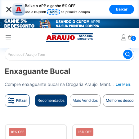
×
Baixe o APP e ganhe 5% OFF!
Baixar
cupom
Use o
APP5
na primeira compra
0
Araujo
Higiene Pessoal
Higiene Bucal
Enxaguante Bu
Enxaguante Bucal
Compre enxaguante bucal na Drogaria Araujo. Mantenha seu hálito fresco e sua boca saudável. Entrega para todo o Brasil.
Ler Mais
Filtrar
Recomendados
Mais Vendidos
Melhores desconto
16% OFF
16% OFF