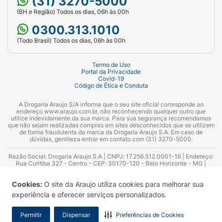
(31) 3270-5000
(BH e Região) Todos os dias, 06h às 00h
0300.313.1010
(Todo Brasil) Todos os dias, 06h às 00h
Termo de Uso
Portal da Privacidade
Covid-19
Código de Ética e Conduta
A Drogaria Araujo S/A informa que o seu site oficial corresponde ao
endereço www.araujo.com.br, não reconhecendo qualquer outro que
utilize indevidamente da sua marca. Para sua segurança recomendamos
que não sejam realizadas compras em sites desconhecidos que se utilizem
de forma fraudulenta da marca da Drogaria Araujo S.A. Em caso de
dúvidas, gentileza entrar em contato com (31) 3270-5000.
Razão Social: Drogaria Araujo S.A | CNPJ: 17.256.512.0001-16 | Endereço:
Rua Curitiba 327 - Centro - CEP: 30170-120 - Belo Horizonte - MG |
Telefones: 0300.313.1010 e (31) 3270-5000 Horário de funcionamento -
06:00h às 00:00h | Consultores técnicos responsáveis: Hairton Ayres
Cookies:
O site da Araujo utiliza cookies para melhorar sua
Azevedo Guimarães – CRF 10.965 | Yasmin Silva Alvarenga – CRF 52.584 -
Consultor substituto: Thiago Aguiar Pinheiro - CRF Nº 13.748. Alvará
experiência e oferecer serviços personalizados.
Sanitário: 2025020713 | Autorização de Funcionamento da Empresa (AFE):
7.16355-1
Permitir
Dispensar
Preferências de Cookies