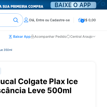
Olá, Entre ou Cadastre-se
R$ 0,00
0
Baixar App
Acompanhar Pedido
Central Araujo
gue 350ml
cal Colgate Plax Ice
escância Leve 500ml