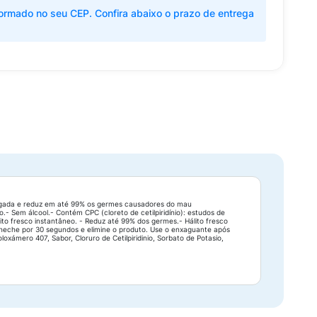
ormado no seu CEP. Confira abaixo o prazo de entrega
ongada e reduz em até 99% os germes causadores do mau
- Sem álcool.- Contém CPC (cloreto de cetilpiridínio): estudos de
to fresco instantâneo. - Reduz até 99% dos germes.- Hálito fresco
cheche por 30 segundos e elimine o produto. Use o enxaguante após
oloxámero 407, Sabor, Cloruro de Cetilpiridinio, Sorbato de Potasio,