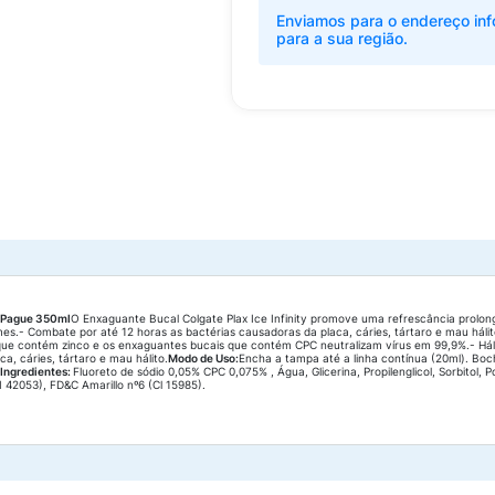
Enviamos para o endereço inf
para a sua região.
l Pague 350ml
O Enxaguante Bucal Colgate Plax Ice Infinity promove uma refrescância prol
s.- Combate por até 12 horas as bactérias causadoras da placa, cáries, tártaro e mau hálito.
que contém zinco e os enxaguantes bucais que contém CPC neutralizam vírus em 99,9%.- Háli
, cáries, tártaro e mau hálito.
Modo de Uso:
Encha a tampa até a linha contínua (20ml). Bo
Ingredientes:
Fluoreto de sódio 0,05% CPC 0,075% , Água, Glicerina, Propilenglicol, Sorbitol, P
I 42053), FD&C Amarillo nº6 (Cl 15985).