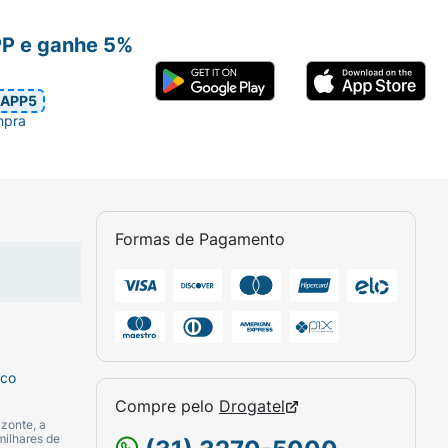
PP e ganhe 5%
APP5
mpra
Formas de Pagamento
sco
Compre pelo
Drogatel
zonte, a
milhares de