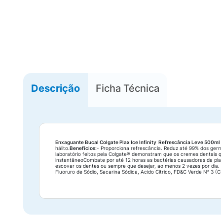
Descrição
Ficha Técnica
Enxaguante Bucal Colgate Plax Ice Infinity Refrescância Leve 500m
hálito.
Benefícios:
- Proporciona refrescância. Reduz até 99% dos germe
laboratório feitos pela Colgate® demonstram que os cremes dentais 
instantâneoCombate por até 12 horas as bactérias causadoras da placa
escovar os dentes ou sempre que desejar, ao menos 2 vezes por dia.
Fluoruro de Sódio, Sacarina Sódica, Acido Cítrico, FD&C Verde Nº 3 (C