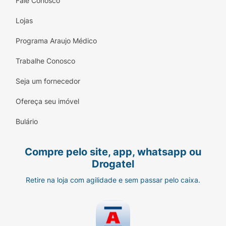
Fale Conosco
noite, faça bochechos com 10 mL de LISTERINE
Lojas
WHITENING EXTREME por 60 segundos. NÃO
DILUIR. NÃO COMER E BEBER DURANTE OS
Programa Araujo Médico
PRÓXIMOS 30 MINUTOS.
Trabalhe Conosco
Seja um fornecedor
Ofereça seu imóvel
Composição
Bulário
LISTERINE possui fórmula clinicamente
comprovada, com mentol, um poderoso agente
Compre pelo site, app, whatsapp ou
antibacteriano. O peróxido de hidrogênio que
Drogatel
branqueia os dentes. E o Flúor que previne cáries
e fortalece esmalte.
Retire na loja com agilidade e sem passar pelo caixa.
Água, Álcool (8%), Peróxido de Hidrogênio,