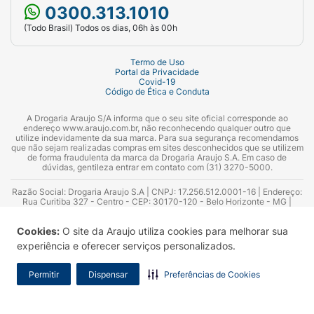
0300.313.1010
ambiente e evitar exposição direta à luz solar.
(Todo Brasil) Todos os dias, 06h às 00h
Baixas temperaturas podem alterar a aparência
do produto sem afetar suas propriedades. Evite
Termo de Uso
contato com os olhos. Não indicado para pessoas
Portal da Privacidade
com hipersensibilidade aos ingredientes da
Covid-19
Código de Ética e Conduta
fórmula.
A Drogaria Araujo S/A informa que o seu site oficial corresponde ao
endereço www.araujo.com.br, não reconhecendo qualquer outro que
utilize indevidamente da sua marca. Para sua segurança recomendamos
que não sejam realizadas compras em sites desconhecidos que se utilizem
de forma fraudulenta da marca da Drogaria Araujo S.A. Em caso de
dúvidas, gentileza entrar em contato com (31) 3270-5000.
Razão Social: Drogaria Araujo S.A | CNPJ: 17.256.512.0001-16 | Endereço:
Rua Curitiba 327 - Centro - CEP: 30170-120 - Belo Horizonte - MG |
Telefones: 0300.313.1010 e (31) 3270-5000 Horário de funcionamento -
06:00h às 00:00h | Consultores técnicos responsáveis: Hairton Ayres
Cookies:
O site da Araujo utiliza cookies para melhorar sua
Azevedo Guimarães – CRF 10.965 | Yasmin Silva Alvarenga – CRF 52.584 -
Consultor substituto: Thiago Aguiar Pinheiro - CRF Nº 13.748. Alvará
experiência e oferecer serviços personalizados.
Sanitário: 2025020713 | Autorização de Funcionamento da Empresa (AFE):
7.16355-1
Permitir
Dispensar
Preferências de Cookies