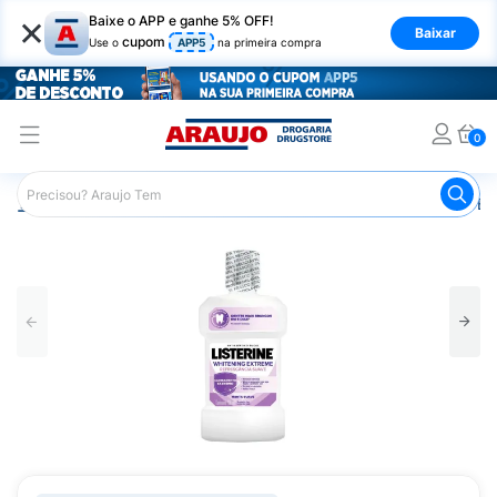
×
Baixe o APP e ganhe 5% OFF!
Baixar
cupom
Use o
APP5
na primeira compra
0
Araujo
Higiene Pessoal
Higiene Bucal
Enxaguante Bu