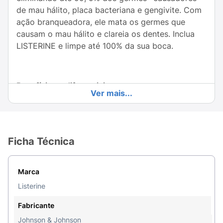
de mau hálito, placa bacteriana e gengivite. Com
ação branqueadora, ele mata os germes que
causam o mau hálito e clareia os dentes. Inclua
LISTERINE e limpe até 100% da sua boca.
Benefícios e diferenciais
Ver mais...
Branqueia os dentes
Ficha Técnica
Fortalece os dentes
Protege contra os germes que causam o mau-
Marca
hálito
Listerine
Até 24h de proteção
Fabricante
Hálito fresco
Johnson & Johnson