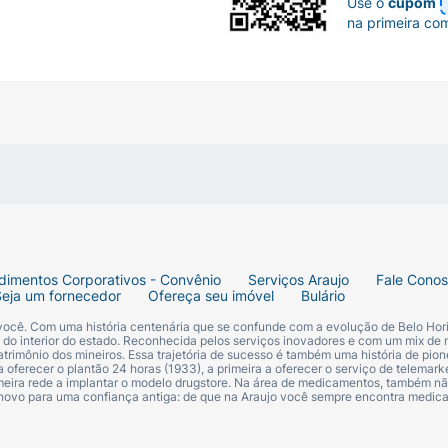
Use o
cupom
na primeira co
dimentos Corporativos - Convênio
Serviços Araujo
Fale Cono
Seja um fornecedor
Ofereça seu imóvel
Bulário
 você. Com uma história centenária que se confunde com a evolução de Belo Hori
s do interior do estado. Reconhecida pelos serviços inovadores e com um mix de 
trimônio dos mineiros. Essa trajetória de sucesso é também uma história de pion
 oferecer o plantão 24 horas (1933), a primeira a oferecer o serviço de telemarke
primeira rede a implantar o modelo drugstore. Na área de medicamentos, também nã
 novo para uma confiança antiga: de que na Araujo você sempre encontra medi