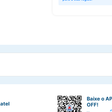
Baixe o A
atel
OFF!