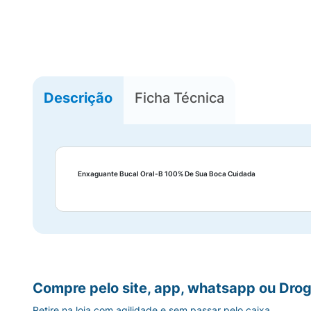
Descrição
Ficha Técnica
Enxaguante Bucal Oral-B 100% De Sua Boca Cuidada
Compre pelo site, app, whatsapp ou Drog
Retire na loja com agilidade e sem passar pelo caixa.