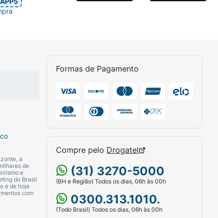
APP5
mpra
Formas de Pagamento
sco
Compre pelo
Drogatel
zonte, a
milhares de
(31) 3270-5000
eirismo e
ting do Brasil
(BH e Região) Todos os dias, 06h às 00h
o é de hoje
camentos com
0300.313.1010.
(Todo Brasil) Todos os dias, 06h às 00h