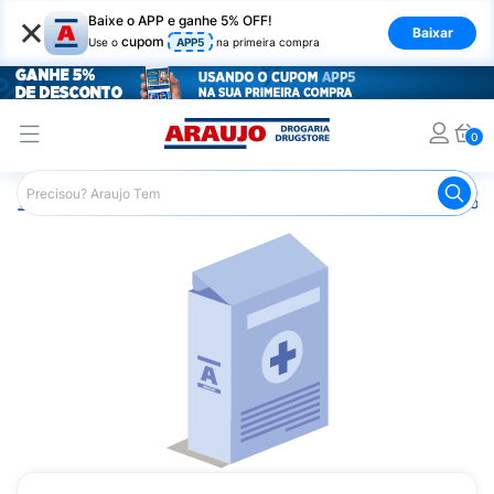
×
Baixe o APP e ganhe 5% OFF!
Baixar
cupom
Use o
APP5
na primeira compra
0
Araujo
Medicamentos
Remédios para Dor
Remédio p