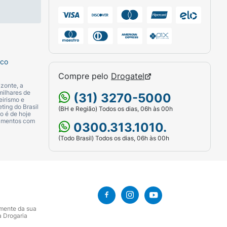
sco
Compre pelo
Drogatel
zonte, a
milhares de
(31) 3270-5000
eirismo e
ting do Brasil
(BH e Região) Todos os dias, 06h às 00h
o é de hoje
camentos com
0300.313.1010.
(Todo Brasil) Todos os dias, 06h às 00h
amente da sua
a Drogaria