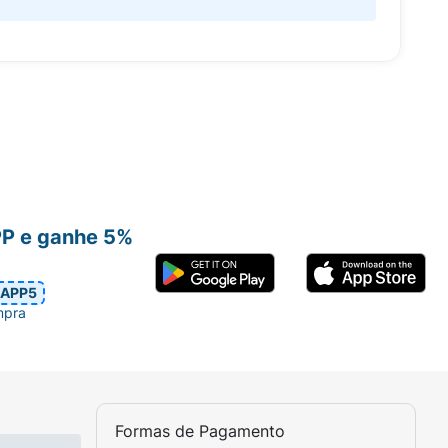
PP e ganhe 5%
APP5
mpra
Formas de Pagamento