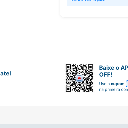
Baixe o A
atel
OFF!
Use o
cupom
na primeira co