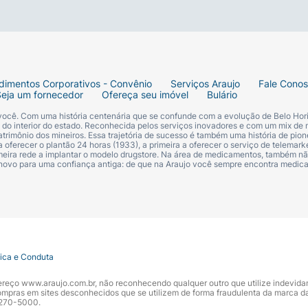
dimentos Corporativos - Convênio
Serviços Araujo
Fale Cono
Seja um fornecedor
Ofereça seu imóvel
Bulário
 você. Com uma história centenária que se confunde com a evolução de Belo Hori
s do interior do estado. Reconhecida pelos serviços inovadores e com um mix de 
trimônio dos mineiros. Essa trajetória de sucesso é também uma história de pion
 oferecer o plantão 24 horas (1933), a primeira a oferecer o serviço de telemarke
primeira rede a implantar o modelo drugstore. Na área de medicamentos, também nã
 novo para uma confiança antiga: de que na Araujo você sempre encontra medi
tica e Conduta
ndereço www.araujo.com.br, não reconhecendo qualquer outro que utilize indevid
pras em sites desconhecidos que se utilizem de forma fraudulenta da marca d
 3270-5000.