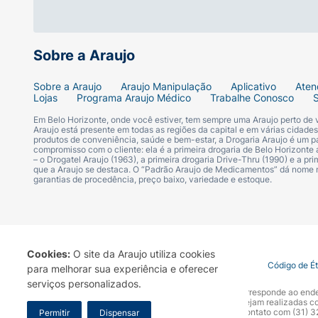
Sobre a Araujo
Sobre a Araujo
Araujo Manipulação
Aplicativo
Aten
Lojas
Programa Araujo Médico
Trabalhe Conosco
Em Belo Horizonte, onde você estiver, tem sempre uma Araujo perto de
Araujo está presente em todas as regiões da capital e em várias cidade
produtos de conveniência, saúde e bem-estar, a Drogaria Araujo é um pa
compromisso com o cliente: ela é a primeira drogaria de Belo Horizonte a
– o Drogatel Araujo (1963), a primeira drogaria Drive-Thru (1990) e a 
que a Araujo se destaca. O “Padrão Araujo de Medicamentos” dá nome
garantias de procedência, preço baixo, variedade e estoque.
Cookies:
O site da Araujo utiliza cookies
Termo de Uso
Portal da Privacidade
Covid-19
Código de É
para melhorar sua experiência e oferecer
serviços personalizados.
A Drogaria Araujo S/A informa que o seu site oficial corresponde ao e
marca. Para sua segurança recomendamos que não sejam realizadas com
Araujo S.A. Em caso de dúvidas, gentileza entrar em contato com (31)
Permitir
Dispensar