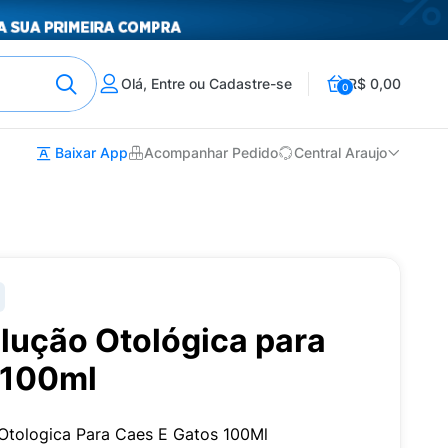
Olá, Entre ou Cadastre-se
R$ 0,00
0
Baixar App
Acompanhar Pedido
Central Araujo
olução Otológica para
 100ml
 Otologica Para Caes E Gatos 100Ml