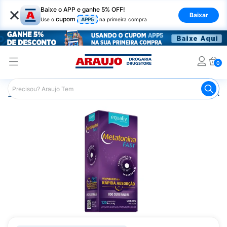
×
Baixe o APP e ganhe 5% OFF!
Baixar
cupom
Use o
APP5
na primeira compra
0
Araujo
Saúde e Bem Estar
Vitaminas e Minerais
Estim