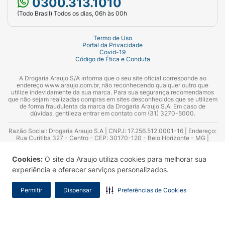
0300.313.1010
(Todo Brasil) Todos os dias, 06h às 00h
Termo de Uso
Portal da Privacidade
Covid-19
Código de Ética e Conduta
A Drogaria Araujo S/A informa que o seu site oficial corresponde ao
endereço www.araujo.com.br, não reconhecendo qualquer outro que
utilize indevidamente da sua marca. Para sua segurança recomendamos
que não sejam realizadas compras em sites desconhecidos que se utilizem
de forma fraudulenta da marca da Drogaria Araujo S.A. Em caso de
dúvidas, gentileza entrar em contato com (31) 3270-5000.
Razão Social: Drogaria Araujo S.A | CNPJ: 17.256.512.0001-16 | Endereço:
Rua Curitiba 327 - Centro - CEP: 30170-120 - Belo Horizonte - MG |
Telefones: 0300.313.1010 e (31) 3270-5000 Horário de funcionamento -
06:00h às 00:00h | Consultores técnicos responsáveis: Hairton Ayres
Cookies:
O site da Araujo utiliza cookies para melhorar sua
Azevedo Guimarães – CRF 10.965 | Yasmin Silva Alvarenga – CRF 52.584 -
Consultor substituto: Thiago Aguiar Pinheiro - CRF Nº 13.748. Alvará
experiência e oferecer serviços personalizados.
Sanitário: 2025020713 | Autorização de Funcionamento da Empresa (AFE):
7.16355-1
Permitir
Dispensar
Preferências de Cookies