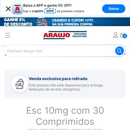
×
Baixe o APP e ganhe 5% OFF!
Baixar
cupom
Use o
APP5
na primeira compra
0
Araujo
Medicamentos
Remédio para Sistema Nervoso Ce
Venda exclusiva para retirada
Este produto não está disponível para entrega.
Retenção de receita obrigatória.
Esc 10mg com 30
Comprimidos