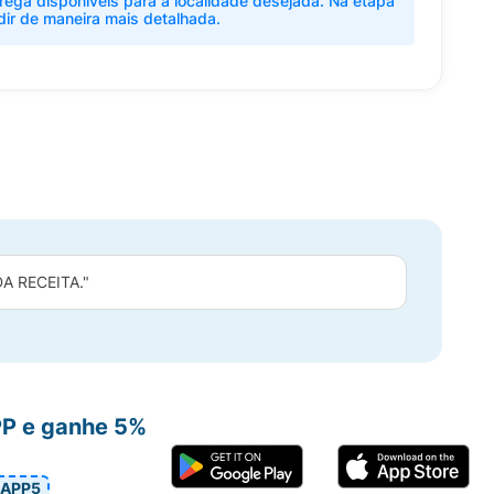
rega disponíveis para a localidade desejada. Na etapa
dir de maneira mais detalhada.
 RECEITA."
PP e ganhe 5%
APP5