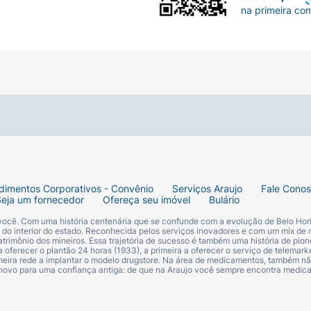
na primeira co
dimentos Corporativos - Convênio
Serviços Araujo
Fale Cono
Seja um fornecedor
Ofereça seu imóvel
Bulário
 você. Com uma história centenária que se confunde com a evolução de Belo Hori
s do interior do estado. Reconhecida pelos serviços inovadores e com um mix de 
trimônio dos mineiros. Essa trajetória de sucesso é também uma história de pion
 oferecer o plantão 24 horas (1933), a primeira a oferecer o serviço de telemarke
primeira rede a implantar o modelo drugstore. Na área de medicamentos, também nã
 novo para uma confiança antiga: de que na Araujo você sempre encontra medi