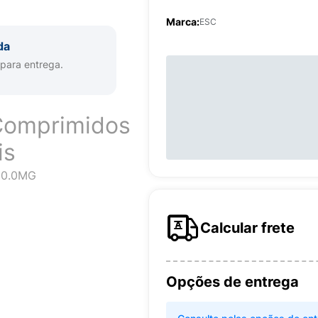
Marca:
ESC
da
 para entrega.
Comprimidos
is
20.0MG
Calcular frete
Opções de entrega