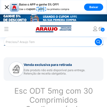
×
Baixe o APP e ganhe 5% OFF!
Baixar
cupom
Use o
APP5
na primeira compra
0
Araujo
Medicamentos
Remédio para Sistema Nervoso Ce
Venda exclusiva para retirada
Este produto não está disponível para entrega.
Retenção de receita obrigatória.
Esc ODT 5mg com 30
Comprimidos