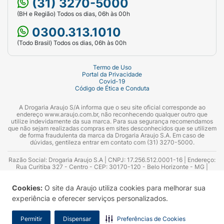
(31) 3270-5000
(BH e Região) Todos os dias, 06h às 00h
0300.313.1010
(Todo Brasil) Todos os dias, 06h às 00h
Termo de Uso
Portal da Privacidade
Covid-19
Código de Ética e Conduta
A Drogaria Araujo S/A informa que o seu site oficial corresponde ao
endereço www.araujo.com.br, não reconhecendo qualquer outro que
utilize indevidamente da sua marca. Para sua segurança recomendamos
que não sejam realizadas compras em sites desconhecidos que se utilizem
de forma fraudulenta da marca da Drogaria Araujo S.A. Em caso de
dúvidas, gentileza entrar em contato com (31) 3270-5000.
Razão Social: Drogaria Araujo S.A | CNPJ: 17.256.512.0001-16 | Endereço:
Rua Curitiba 327 - Centro - CEP: 30170-120 - Belo Horizonte - MG |
Telefones: 0300.313.1010 e (31) 3270-5000 Horário de funcionamento -
06:00h às 00:00h | Consultores técnicos responsáveis: Hairton Ayres
Cookies:
O site da Araujo utiliza cookies para melhorar sua
Azevedo Guimarães – CRF 10.965 | Yasmin Silva Alvarenga – CRF 52.584 -
Consultor substituto: Thiago Aguiar Pinheiro - CRF Nº 13.748. Alvará
experiência e oferecer serviços personalizados.
Sanitário: 2025020713 | Autorização de Funcionamento da Empresa (AFE):
7.16355-1
Permitir
Dispensar
Preferências de Cookies