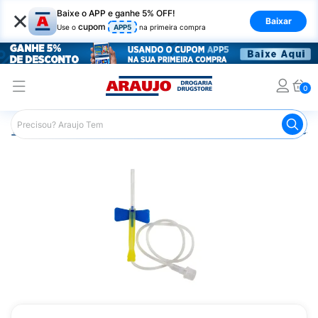
×
Baixe o APP e ganhe 5% OFF!
Baixar
cupom
Use o
APP5
na primeira compra
0
Araujo
Saúde e Bem Estar
Seringas e Injetores
Escal