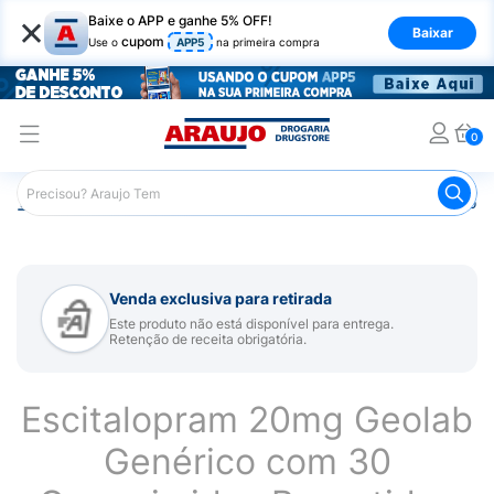
×
Baixe o APP e ganhe 5% OFF!
Baixar
cupom
Use o
APP5
na primeira compra
0
Araujo
Medicamentos
Remédio para Sistema Nervoso Ce
Venda exclusiva para retirada
Este produto não está disponível para entrega.
Retenção de receita obrigatória.
Escitalopram 20mg Geolab
Genérico com 30