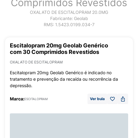
Comprimidos Revestidos
OXALATO DE ESCITALOPRAM 20.0MG
Fabricante:
Geolab
RMS:
1.5423.0199.034-7
Escitalopram 20mg Geolab Genérico
com 30 Comprimidos Revestidos
OXALATO DE ESCITALOPRAM
Escitalopram 20mg Geolab Genérico é indicado no
tratamento e prevenção da recaída ou recorrência da
depressão.
Marca:
Ver bula
ESCITALOPRAM