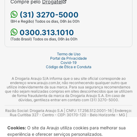
Compre pelo
Drogatel
(31) 3270-5000
(BH e Região) Todos os dias, 06h às 00h
0300.313.1010
(Todo Brasil) Todos os dias, 06h às 00h
Termo de Uso
Portal da Privacidade
Covid-19
Código de Ética e Conduta
A Drogaria Araujo S/A informa que o seu site oficial corresponde ao
endereço www.araujo.com.br, não reconhecendo qualquer outro que
utilize indevidamente da sua marca. Para sua segurança recomendamos
que não sejam realizadas compras em sites desconhecidos que se utilizem
de forma fraudulenta da marca da Drogaria Araujo S.A. Em caso de
dúvidas, gentileza entrar em contato com (31) 3270-5000.
Razão Social: Drogaria Araujo S.A | CNPJ: 17.256.512.0001-16 | Endereço:
Rua Curitiba 327 - Centro - CEP: 30170-120 - Belo Horizonte - MG |
Telefones: 0300.313.1010 e (31) 3270-5000 Horário de funcionamento -
06:00h às 00:00h | Consultores técnicos responsáveis: Hairton Ayres
Cookies:
O site da Araujo utiliza cookies para melhorar sua
Azevedo Guimarães – CRF 10.965 | Yasmin Silva Alvarenga – CRF 52.584 -
Consultor substituto: Thiago Aguiar Pinheiro - CRF Nº 13.748. Alvará
experiência e oferecer serviços personalizados.
Sanitário: 2025020713 | Autorização de Funcionamento da Empresa (AFE):