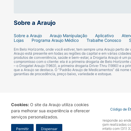
Sobre a Araujo
Sobre a Araujo
Araujo Manipulação
Aplicativo
Aten
Lojas
Programa Araujo Médico
Trabalhe Conosco
Em Belo Horizonte, onde você estiver, tem sempre uma Araujo perto de
Araujo está presente em todas as regiões da capital e em várias cidade
produtos de conveniência, saúde e bem-estar, a Drogaria Araujo é um pa
compromisso com o cliente: ela é a primeira drogaria de Belo Horizonte a
– o Drogatel Araujo (1963), a primeira drogaria Drive-Thru (1990) e a 
que a Araujo se destaca. O “Padrão Araujo de Medicamentos” dá nome
garantias de procedência, preço baixo, variedade e estoque.
Cookies:
O site da Araujo utiliza cookies
Termo de Uso
Portal da Privacidade
Covid-19
Código de É
para melhorar sua experiência e oferecer
serviços personalizados.
A Drogaria Araujo S/A informa que o seu site oficial corresponde ao e
marca. Para sua segurança recomendamos que não sejam realizadas com
Araujo S.A. Em caso de dúvidas, gentileza entrar em contato com (31)
Permitir
Dispensar