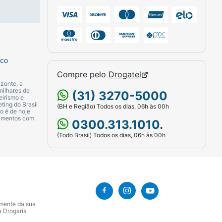
sco
Compre pelo
Drogatel
zonte, a
milhares de
(31) 3270-5000
eirismo e
ting do Brasil
(BH e Região) Todos os dias, 06h às 00h
o é de hoje
camentos com
0300.313.1010.
(Todo Brasil) Todos os dias, 06h às 00h
amente da sua
a Drogaria