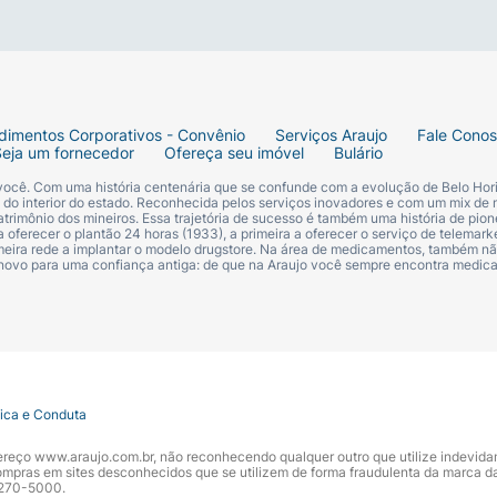
dimentos Corporativos - Convênio
Serviços Araujo
Fale Cono
Seja um fornecedor
Ofereça seu imóvel
Bulário
 você. Com uma história centenária que se confunde com a evolução de Belo Hori
s do interior do estado. Reconhecida pelos serviços inovadores e com um mix de 
trimônio dos mineiros. Essa trajetória de sucesso é também uma história de pion
 oferecer o plantão 24 horas (1933), a primeira a oferecer o serviço de telemarke
primeira rede a implantar o modelo drugstore. Na área de medicamentos, também nã
 novo para uma confiança antiga: de que na Araujo você sempre encontra medi
tica e Conduta
ndereço www.araujo.com.br, não reconhecendo qualquer outro que utilize indevid
pras em sites desconhecidos que se utilizem de forma fraudulenta da marca d
 3270-5000.