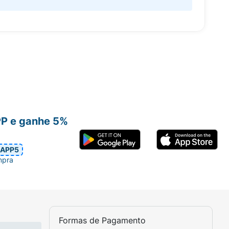
PP e ganhe 5%
APP5
mpra
Formas de Pagamento