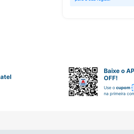
Baixe o A
atel
OFF!
Use o
cupom
na primeira co