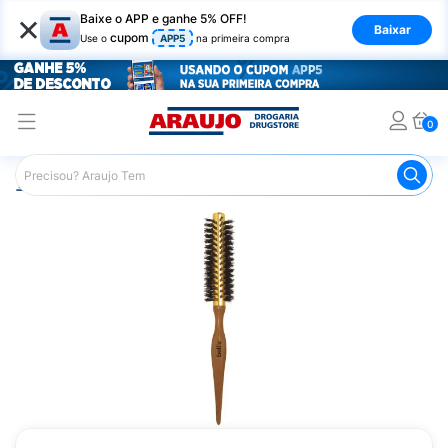
×
Baixe o APP e ganhe 5% OFF!
Baixar
cupom
Use o
APP5
na primeira compra
0
Araujo
Cabelo
Acessórios para Cabelos
Escovas e P