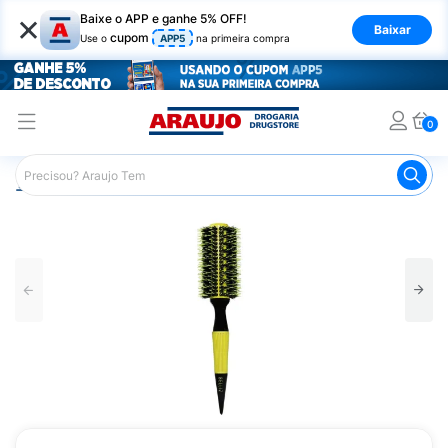
×
Baixe o APP e ganhe 5% OFF!
Baixar
cupom
Use o
APP5
na primeira compra
0
Araujo
Cabelo
Acessórios para Cabelos
Escovas e P