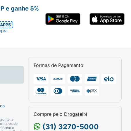
PP e ganhe 5%
APP5
mpra
Formas de Pagamento
sco
Compre pelo
Drogatel
zonte, a
milhares de
(31) 3270-5000
eirismo e