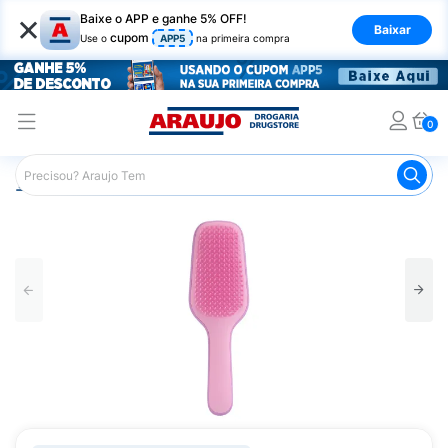
×
Baixe o APP e ganhe 5% OFF!
Baixar
cupom
Use o
APP5
na primeira compra
0
Araujo
Cabelo
Acessórios para Cabelos
Escovas e P