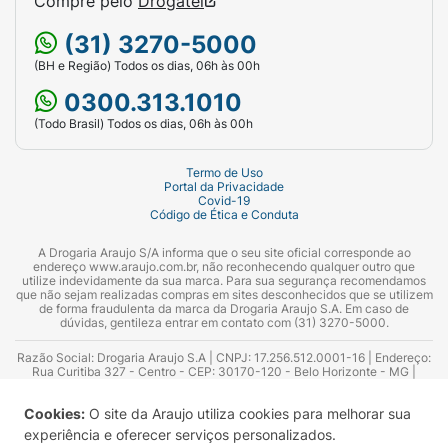
Compre pelo
Drogatel
(31) 3270-5000
(BH e Região) Todos os dias, 06h às 00h
0300.313.1010
(Todo Brasil) Todos os dias, 06h às 00h
Termo de Uso
Portal da Privacidade
Covid-19
Código de Ética e Conduta
A Drogaria Araujo S/A informa que o seu site oficial corresponde ao
endereço www.araujo.com.br, não reconhecendo qualquer outro que
utilize indevidamente da sua marca. Para sua segurança recomendamos
que não sejam realizadas compras em sites desconhecidos que se utilizem
de forma fraudulenta da marca da Drogaria Araujo S.A. Em caso de
dúvidas, gentileza entrar em contato com (31) 3270-5000.
Razão Social: Drogaria Araujo S.A | CNPJ: 17.256.512.0001-16 | Endereço:
Rua Curitiba 327 - Centro - CEP: 30170-120 - Belo Horizonte - MG |
Telefones: 0300.313.1010 e (31) 3270-5000 Horário de funcionamento -
06:00h às 00:00h | Consultores técnicos responsáveis: Hairton Ayres
Cookies:
O site da Araujo utiliza cookies para melhorar sua
Azevedo Guimarães – CRF 10.965 | Yasmin Silva Alvarenga – CRF 52.584 -
Consultor substituto: Thiago Aguiar Pinheiro - CRF Nº 13.748. Alvará
experiência e oferecer serviços personalizados.
Sanitário: 2025020713 | Autorização de Funcionamento da Empresa (AFE):