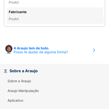
pontas para a raiz, suas cerdas maiores vão
ProArt
desembaraçando enquanto as menores
Fabricante
massageiam o couro cabeludo, ativando a
ProArt
circulação. Para conservar melhor o seu produto,
limpe a escova com o limpador de escovas
ProArt. Se houver contato com água, deixe a
escova em pé e toda a água sairá. Para mais
informações visite nosso site.
A Araujo tem de tudo.
Posso te ajudar de alguma forma?
Sobre a Araujo
Sobre a Araujo
Araujo Manipulação
Aplicativo