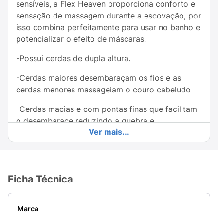
sensíveis, a Flex Heaven proporciona conforto e
sensação de massagem durante a escovação, por
isso combina perfeitamente para usar no banho e
potencializar o efeito de máscaras.
-Possui cerdas de dupla altura.
-Cerdas maiores desembaraçam os fios e as
cerdas menores massageiam o couro cabeludo
-Cerdas macias e com pontas finas que facilitam
o desembarace reduzindo a quebra e
Ver mais...
-Não puxando os fios.
-Alta flexibilidade
Ficha Técnica
-Cabo anatômico que facilita durante a utilização
podendo ser usado em cabelos úmidos e secos."
Marca
Modo de usar:
Comece escovando o cabelo das