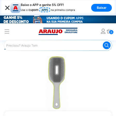
×
Baixe o APP e ganhe 5% OFF!
Baixar
cupom
Use o
APP5
na primeira compra
0
Araujo
Cabelo
Acessórios para Cabelos
Escovas e P