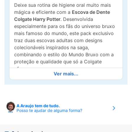
Deixe sua rotina de higiene oral muito mais
mágica e eficiente com a
Escova de Dente
Colgate Harry Potter
. Desenvolvida
especialmente para os fãs do universo bruxo
mais famoso do mundo, este pack exclusivo
traz duas escovas adultas com designs
colecionáveis inspirados na saga,
combinando o estilo do Mundo Bruxo com a
proteção e qualidade que só a Colgate
oferece.
Ver mais...
Equipada com
cerdas macias e ultrafinas
, ela
alcança facilmente os lugares de difícil
acesso entre os dentes e ao longo da linha da
gengiva, removendo a placa bacteriana com
A Araujo tem de tudo.
total eficácia sem machucar. É a escolha
Posso te ajudar de alguma forma?
perfeita para quem busca uma limpeza bucal
profunda, suave e confortável para o dia a
dia.