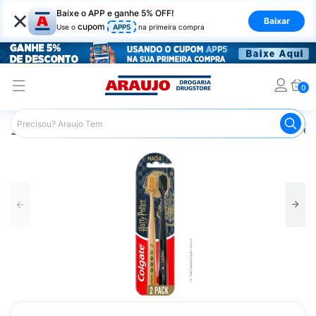
×
Baixe o APP e ganhe 5% OFF!
Baixar
cupom
Use o
APP5
na primeira compra
0
Araujo
Higiene Pessoal
Higiene Bucal
Escova de Den