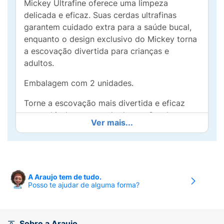
Mickey Ultrafine oferece uma limpeza
delicada e eficaz. Suas cerdas ultrafinas
garantem cuidado extra para a saúde bucal,
enquanto o design exclusivo do Mickey torna
a escovação divertida para crianças e
adultos.
Embalagem com 2 unidades.
Torne a escovação mais divertida e eficaz
com o kit de escovas de dentes Condor
Ver mais...
Disney Mickey Ultrafine. Desenvolvida com
cerdas ultrafinas, esta escova proporciona
uma limpeza profunda e delicada, eliminando
resíduos e placas bacterianas sem agredir sua
gengiva. O design temático do Mickey agrada
A Araujo tem de tudo.
Posso te ajudar de alguma forma?
a todas as idades, especialmente para
aqueles fãs da Disney. Perfeita para quem
busca cuidados bucais suaves e eficazes no
dia a dia, a embalagem contém duas escovas,
Sobre a Araujo