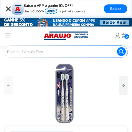
×
Baixe o APP e ganhe 5% OFF!
Baixar
cupom
Use o
APP5
na primeira compra
0
Araujo
Infantil
Higiene Bucal Infantil
Escova de Dente 