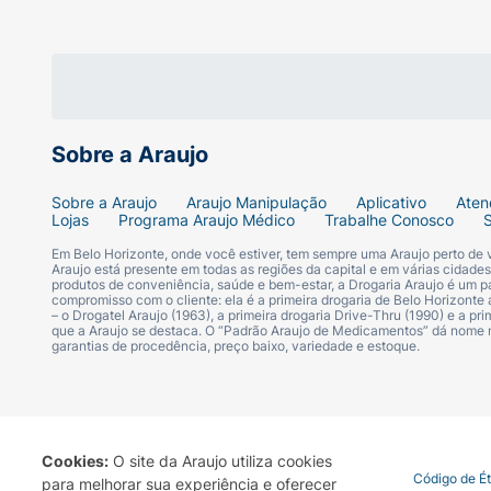
Marca:
Colgate.
Linha:
Kids / Harry Potter.
Idade Recomendada:
Acima de 6 anos.
Sobre a Araujo
Cerdas:
Ultra Suave / Macia.
Sobre a Araujo
Araujo Manipulação
Aplicativo
Aten
Lojas
Programa Araujo Médico
Trabalhe Conosco
Conteúdo:
Pack com 2 Escovas Dentais.
Em Belo Horizonte, onde você estiver, tem sempre uma Araujo perto de
Araujo está presente em todas as regiões da capital e em várias cidade
produtos de conveniência, saúde e bem-estar, a Drogaria Araujo é um pa
Destaque:
Possui Ventosa Mágica na base
compromisso com o cliente: ela é a primeira drogaria de Belo Horizonte a
– o Drogatel Araujo (1963), a primeira drogaria Drive-Thru (1990) e a 
que a Araujo se destaca. O “Padrão Araujo de Medicamentos” dá nome
garantias de procedência, preço baixo, variedade e estoque.
Cookies:
O site da Araujo utiliza cookies
Termo de Uso
Portal da Privacidade
Covid-19
Código de É
para melhorar sua experiência e oferecer