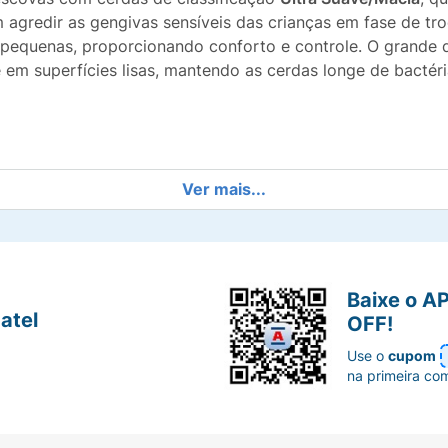
 agredir as gengivas sensíveis das crianças em fase de t
 pequenas, proporcionando conforto e controle. O grande 
 em superfícies lisas, mantendo as cerdas longe de bactér
:
Dois designs temáticos que incentivam as crianças a mant
Ver mais...
a os dentes e gengivas infantis (6+ anos).
escova em pé na pia ou azulejo, garantindo maior higiene.
Baixe o A
atel
OFF!
r uma escova de reserva ou para irmãos que amam o mund
Use o
cupom
na primeira co
alcança até os dentes do fundo com segurança.