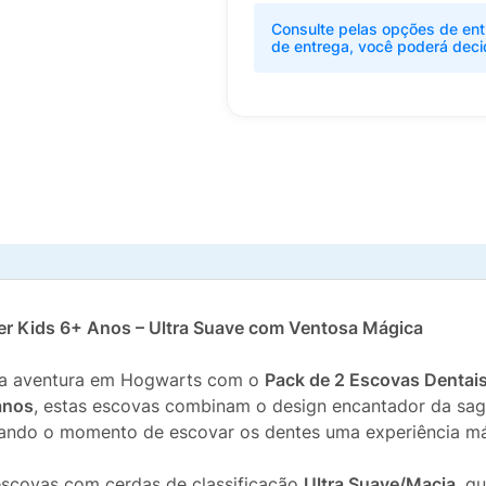
Consulte pelas opções de ent
de entrega, você poderá deci
ter Kids 6+ Anos – Ultra Suave com Ventosa Mágica
uma aventura em Hogwarts com o
Pack de 2 Escovas Dentais
anos
, estas escovas combinam o design encantador da s
rnando o momento de escovar os dentes uma experiência má
escovas com cerdas de classificação
Ultra Suave/Macia
, q