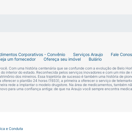
dimentos Corporativos - Convênio
Serviços Araujo
Fale Cono
Seja um fornecedor
Ofereça seu imóvel
Bulário
 você. Com uma história centenária que se confunde com a evolução de Belo Hori
s do interior do estado. Reconhecida pelos serviços inovadores e com um mix de 
trimônio dos mineiros. Essa trajetória de sucesso é também uma história de pion
.
 oferecer o plantão 24 horas (1933), a primeira a oferecer o serviço de telemarke
primeira rede a implantar o modelo drugstore. Na área de medicamentos, também nã
 novo para uma confiança antiga: de que na Araujo você sempre encontra medi
tica e Conduta