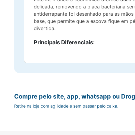
delicada, removendo a placa bacteriana sem
antiderrapante foi desenhado para as mãos
base, que permite que a escova fique em pé
divertida.
Principais Diferenciais:
Edição Especial Harry Potter (Pack Duplo)
Cerdas Ultra Suaves:
Proteção máxima par
Ventosa Mágica na Base:
Permite fixar a 
Compre pelo site, app, whatsapp ou Drog
Economia Prática:
Um pack ideal para te
Retire na loja com agilidade e sem passar pelo caixa.
Cabo Ergonômico:
Facilita o manuseio e 
Ficha Técnica: