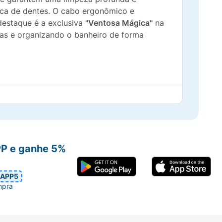
roca de dentes. O cabo ergonômico e
destaque é a exclusiva
"Ventosa Mágica"
na
ias e organizando o banheiro de forma
erem a rotina de higiene bucal.
PP e ganhe 5%
o mágico.
APP5
mpra