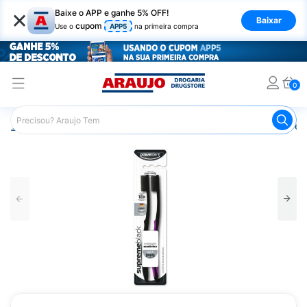
×
Baixe o APP e ganhe 5% OFF!
Baixar
cupom
Use o
APP5
na primeira compra
0
Araujo
Higiene Pessoal
Higiene Bucal
Escova de Den