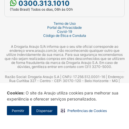
0300.313.1010
(Todo Brasil) Todos os dias, 06h às 00h
Termo de Uso
Portal da Privacidade
Covid-19
Código de Ética e Conduta
A Drogaria Araujo S/A informa que o seu site oficial corresponde ao
endereço www.araujo.com.br, não reconhecendo qualquer outro que
utilize indevidamente da sua marca. Para sua segurança recomendamos
que não sejam realizadas compras em sites desconhecidos que se utilizem
de forma fraudulenta da marca da Drogaria Araujo S.A. Em caso de
dúvidas, gentileza entrar em contato com (31) 3270-5000.
Razão Social: Drogaria Araujo S.A | CNPJ: 17.256.512.0001-16 | Endereço:
Rua Curitiba 327 - Centro - CEP: 30170-120 - Belo Horizonte - MG |
Telefones: 0300.313.1010 e (31) 3270-5000 Horário de funcionamento -
06:00h às 00:00h | Consultores técnicos responsáveis: Hairton Ayres
Cookies:
O site da Araujo utiliza cookies para melhorar sua
Azevedo Guimarães – CRF 10.965 | Yasmin Silva Alvarenga – CRF 52.584 -
Consultor substituto: Thiago Aguiar Pinheiro - CRF Nº 13.748. Alvará
experiência e oferecer serviços personalizados.
Sanitário: 2025020713 | Autorização de Funcionamento da Empresa (AFE):
7.16355-1
Permitir
Dispensar
Preferências de Cookies