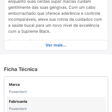
enquanto suas cerdas super macias cuidam
gentilmente das suas gengivas. Com um cabo
emborrachado que oferece aderência e controle
incomparáveis, eleve sua rotina de cuidados com
a saúde bucal para um novo nível de excelência
com a Supreme Black.
Conservação:
Ver mais...
Conservar em lugar seco, fresco e protegido da
luz solar direta.
Precauções:
Ficha Técnica
Não compre se a embalagem estiver violada.
Mantenha fora do alcance de crianças.
Marca
Powerdent
Modo de usar:
Fabricante
Coloque uma pequena quantidade de creme
Powerdent
dental sobre as cerdas da escova / Posicione a