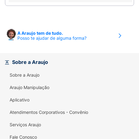
escova em um ângulo de 45° na linha da gengiva
/ Mova a escova em movimentos para frente e
para trás, repita isso em cada dente / Utilize a
ponta da escova para escovar atrás de cada
A Araujo tem de tudo.
dente, com movimentos superiores e inferiores
Posso te ajudar de alguma forma?
para cima e para baixo.
Sobre a Araujo
Sobre a Araujo
Araujo Manipulação
Aplicativo
Atendimentos Corporativos - Convênio
Serviços Araujo
Fale Conosco