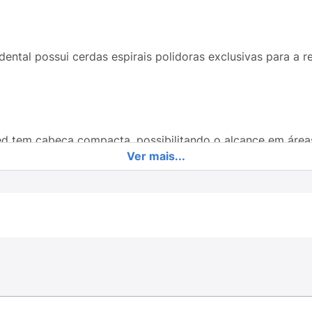
ental possui cerdas espirais polidoras exclusivas para 
 tem cabeça compacta, possibilitando o alcance em áreas 
Ver mais...
s.
mpleta e simultânea dos dentes, gengiva e bochecha.