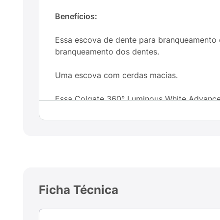
Benefícios:
Essa escova de dente para branqueamento d
branqueamento dos dentes.
Uma escova com cerdas macias.
Essa Colgate 360° Luminous White Advanced
Também tem limpador de língua e bochecha
Sua tecnologia 360 promove uma limpeza co
Ficha Técnica