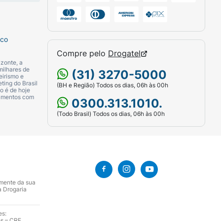
sco
Compre pelo
Drogatel
zonte, a
milhares de
(31) 3270-5000
eirismo e
ting do Brasil
(BH e Região) Todos os dias, 06h às 00h
o é de hoje
camentos com
0300.313.1010.
(Todo Brasil) Todos os dias, 06h às 00h
amente da sua
a Drogaria
es:
es – CRF