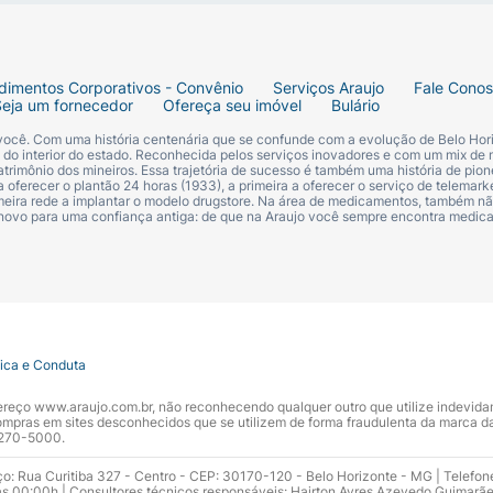
dimentos Corporativos - Convênio
Serviços Araujo
Fale Cono
Seja um fornecedor
Ofereça seu imóvel
Bulário
 você. Com uma história centenária que se confunde com a evolução de Belo Hori
s do interior do estado. Reconhecida pelos serviços inovadores e com um mix de 
trimônio dos mineiros. Essa trajetória de sucesso é também uma história de pion
 oferecer o plantão 24 horas (1933), a primeira a oferecer o serviço de telemarke
primeira rede a implantar o modelo drugstore. Na área de medicamentos, também nã
 novo para uma confiança antiga: de que na Araujo você sempre encontra medi
tica e Conduta
ndereço www.araujo.com.br, não reconhecendo qualquer outro que utilize indevid
pras em sites desconhecidos que se utilizem de forma fraudulenta da marca d
 3270-5000.
ço: Rua Curitiba 327 - Centro - CEP: 30170-120 - Belo Horizonte - MG | Telefon
s 00:00h | Consultores técnicos responsáveis: Hairton Ayres Azevedo Guimarã