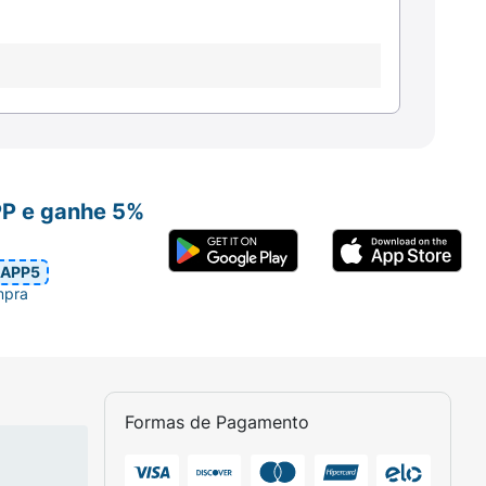
PP e ganhe 5%
APP5
mpra
Formas de Pagamento