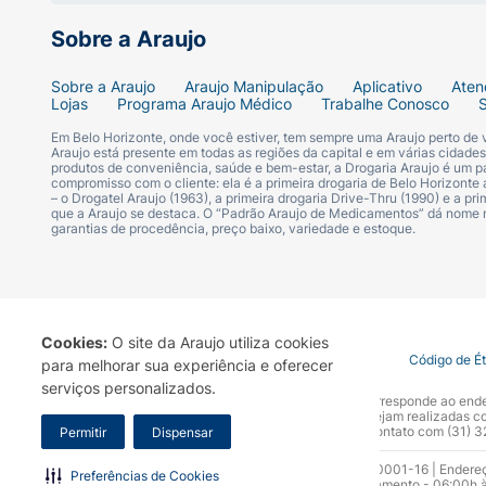
Sobre a Araujo
Sobre a Araujo
Araujo Manipulação
Aplicativo
Aten
Lojas
Programa Araujo Médico
Trabalhe Conosco
Em Belo Horizonte, onde você estiver, tem sempre uma Araujo perto de
Araujo está presente em todas as regiões da capital e em várias cidade
produtos de conveniência, saúde e bem-estar, a Drogaria Araujo é um pa
compromisso com o cliente: ela é a primeira drogaria de Belo Horizonte a
– o Drogatel Araujo (1963), a primeira drogaria Drive-Thru (1990) e a 
que a Araujo se destaca. O “Padrão Araujo de Medicamentos” dá nome
garantias de procedência, preço baixo, variedade e estoque.
Cookies:
O site da Araujo utiliza cookies
Termo de Uso
Portal da Privacidade
Covid-19
Código de É
para melhorar sua experiência e oferecer
serviços personalizados.
A Drogaria Araujo S/A informa que o seu site oficial corresponde ao e
marca. Para sua segurança recomendamos que não sejam realizadas com
Araujo S.A. Em caso de dúvidas, gentileza entrar em contato com (31)
Permitir
Dispensar
Razão Social: Drogaria Araujo S.A | CNPJ: 17.256.512.0001-16 | Endere
Preferências de Cookies
0300.313.1010 e (31) 3270-5000 Horário de funcionamento - 06:00h à