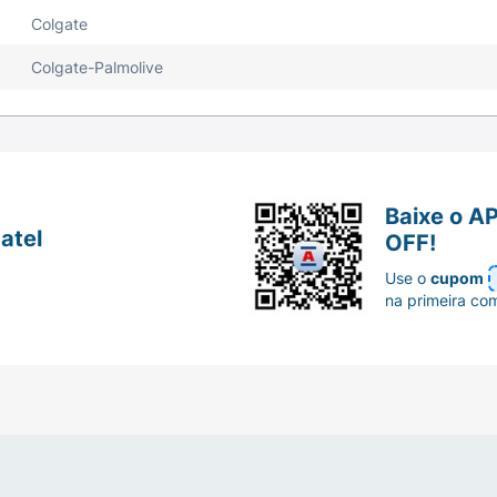
Colgate
Colgate-Palmolive
Baixe o A
atel
OFF!
Use o
cupom
na primeira co