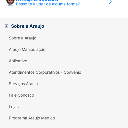
Cerdas com desenho único que limpam entre
Posso te ajudar de alguma forma?
os dentes.
Limpa também em volta da gengiva.
Sobre a Araujo
Limpador de língua.
Sobre a Araujo
4 cores vibrantes: azul, verde, rosa e laranja.
Araujo Manipulação
Aplicativo
Atendimentos Corporativos - Convênio
Serviços Araujo
Fale Conosco
Lojas
Programa Araujo Médico