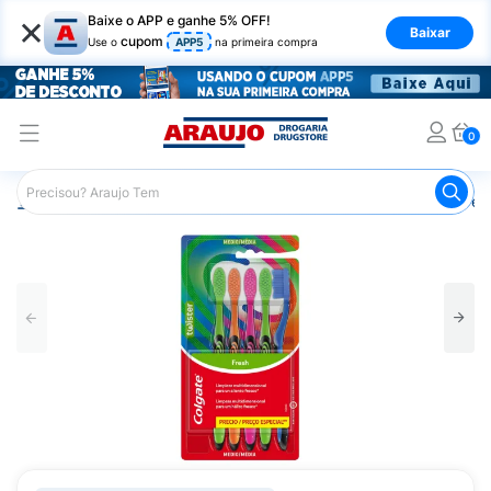
×
Baixe o APP e ganhe 5% OFF!
Baixar
cupom
Use o
APP5
na primeira compra
0
Araujo
Higiene Pessoal
Higiene Bucal
Escova de Den