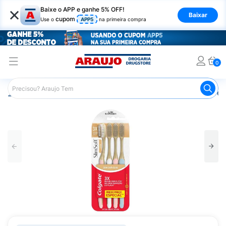
×
Baixe o APP e ganhe 5% OFF!
Baixar
cupom
Use o
APP5
na primeira compra
0
Araujo
Higiene Pessoal
Higiene Bucal
Escova de Den