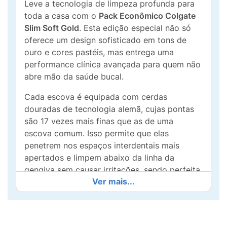
Leve a tecnologia de limpeza profunda para
toda a casa com o
Pack Econômico Colgate
Slim Soft Gold
. Esta edição especial não só
oferece um design sofisticado em tons de
ouro e cores pastéis, mas entrega uma
performance clínica avançada para quem não
abre mão da saúde bucal.
Cada escova é equipada com cerdas
douradas de tecnologia alemã, cujas pontas
são 17 vezes mais finas que as de uma
escova comum. Isso permite que elas
penetrem nos espaços interdentais mais
apertados e limpem abaixo da linha da
gengiva sem causar irritações, sendo perfeita
Ver mais...
inclusive para quem possui sensibilidade.
Destaques do Produto:
Limpeza 3x Mais Eficaz:
Tecnologia