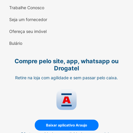
Dica de Economia:
Especialistas recomendam
Trabalhe Conosco
a troca da escova a cada 3 meses. Com este
Seja um fornecedor
pack de 4 unidades, você garante um ano
inteiro de proteção e limpeza premium para
Ofereça seu imóvel
você ou atende a família toda de uma só vez.
Bulário
Compre pelo site, app, whatsapp ou
Drogatel
Retire na loja com agilidade e sem passar pelo caixa.
Baixar aplicativo Araujo