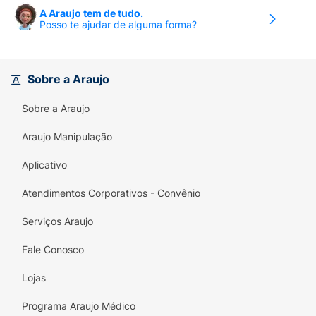
desenvolvida para uma melhor remoção de
A Araujo tem de tudo.
Posso te ajudar de alguma forma?
placa bacteriana.
Cerdas Ultra Suaves:
Máximo conforto e
proteção para as gengivas.
Sobre a Araujo
Alcance Profundo:
Pontas ultrafinas que
Sobre a Araujo
higienizam onde as escovas comuns não
chegam.
Araujo Manipulação
Sustentabilidade:
Cabo produzido com
Aplicativo
50% de plástico reciclado, cuidando do seu
Atendimentos Corporativos - Convênio
sorriso e do planeta.
Serviços Araujo
Preço Especial:
Formato "Leve 4" que
oferece o melhor custo-benefício por
Fale Conosco
unidade.
Lojas
Cores Variadas:
Facilita a identificação
individual no uso familiar.
Programa Araujo Médico